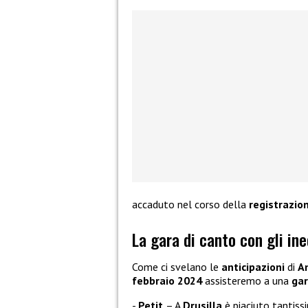
accaduto nel corso della
registrazio
La gara di canto con gli ine
Come ci svelano le
anticipazioni
di
A
febbraio 2024
assisteremo a una
gar
Petit
– A
Drusilla
è piaciuto tantiss