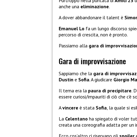
Purtroppo nella puntata di
Amici 23
d
anche una
eliminazione
.
A dover abbandonare il talent è
Simo
Emanuel Lo
fa un lungo discorso spi
percorso di crescita, non è pronto.
Passiamo alla
gara di improvvisazio
Gara di improvvisazione
Sappiamo che la
gara di improvvisaz
Dustin
e
Sofia
. A giudicare
Giorgio Ma
Il tema era la
paura di precipitare
. 
essere curiosi/impauriti di ciò che c’è s
A
vincere
è stata
Sofia
, la quale si es
La
Celentano
ha spiegato di voler tut
creata una coreografia adatta per un 
Ecco cos’altro ci riservano gli
spoiler