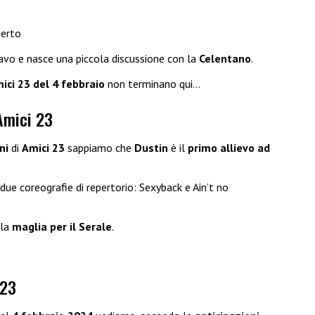
berto
avo e nasce una piccola discussione con la
Celentano
.
mici 23 del 4 febbraio
non terminano qui…
Amici 23
oni
di
Amici 23
sappiamo che
Dustin
è il
primo allievo
ad
due coreografie di repertorio: Sexyback e Ain’t no
 la
maglia per il Serale
.
 23