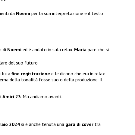
menti da
Noemi
per la sua interpretazione e il testo
o di
Noemi
ed è andato in sala relax.
Maria
pare che si
lare del suo futuro
i lui a
fine registrazione
e le dicono che era in relax
lema della tonalità fosse suo o della produzione. Il
i
Amici 23
. Ma andiamo avanti…
raio 2024
si è anche tenuta una
gara di
cover
tra