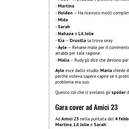
Martina
Holden
– Ha ricevuto molti compli
Mida
Sarah
Nahaze
e
Lil Jolie
Kia
–
Drusilla
la trova sexy
Ayle
– Rimane male per il comment
arrabbi per tale ragione.
Malia
– Rudy gli dice che devono par
Ayle
esce dallo studio.
Maria
chiede d
perché voleva sapere capire se il prob
problema era suo.
Questo ciò che ci svelano gli
spoiler
d
Gara cover ad Amici 23
Ad
Amici 23
nella puntata del
4 febb
Martina
,
Lil Jolie
e
Sarah
: