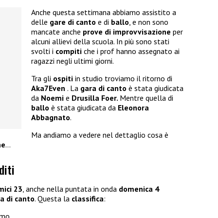
Anche questa settimana abbiamo assistito a
delle
gare di canto
e di
ballo
, e non sono
mancate anche
prove di improvvisazione
per
alcuni allievi della scuola. In più sono stati
svolti i
compiti
che i prof hanno assegnato ai
ragazzi negli ultimi giorni.
Tra gli
ospiti
in studio troviamo il ritorno di
Aka7Even
. La
gara di canto
è stata giudicata
da
Noemi
e
Drusilla Foer.
Mentre quella di
ballo
è stata giudicata da
Eleonora
Abbagnato
.
Ma andiamo a vedere nel dettaglio cosa è
ne
…
diti
mici 23
, anche nella puntata in onda
domenica 4
a di canto
. Questa la
classifica
:
imo