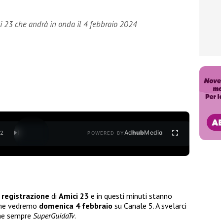
ci 23 che andrà in onda il 4 febbraio 2024
Ad
hub
Media
/
2
POWERED BY
a
registrazione
di
Amici 23
e in questi minuti stanno
che vedremo
domenica 4 febbraio
su Canale 5. A svelarci
e sempre
SuperGuidaTv
.