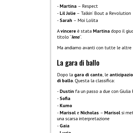
Martina
– Respect
Lil Jolie
– Talkin’ Bout a Revolution
Sarah
– Moi Lolita
A
vincere
è stata
Martina
dopo il giu
titolo “
Iena
“.
Ma andiamo avanti con tutte le altre
La gara di ballo
Dopo la
gara di canto
, le
anticipazio
di ballo
. Questa la classifica:
Dustin
fa un passo a due con Giulia 
Sofia
Kumo
Marisol
e
Nicholas
–
Marisol
si me
una scarsa interpretazione
Gaia
Lucia