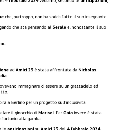
el
4 febbraio 2024
vediamo, secondo le
anticipazioni
,
ne
che, purtroppo, non ha soddisfatto il suo insegnante.
egando che sta pensando al
Serale
e, nonostante il suo
ne
…
ione
ad
Amici 23
è stata affrontata da
Nicholas
,
dia
.
Dovevano immaginare di essere su un grattacielo ed
otto.
ibirà a Berlino per un progetto sull’inclusività.
elare il ginocchio di
Marisol
. Per
Gaia
invece è stata
infortunio alla gamba.
e le
anticipazioni
su
Amici 23
del
4 febbraio 2024
.