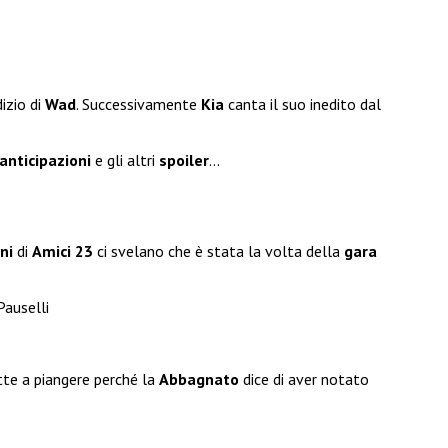
dizio di
Wad
. Successivamente
Kia
canta il suo inedito dal
anticipazioni
e gli altri
spoiler
…
ni
di
Amici 23
ci svelano che è stata la volta della
gara
Pauselli
tte a piangere perché la
Abbagnato
dice di aver notato