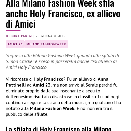
Alla Milano Fashion Week sfila
anche Holy Francisco, ex allievo
di Amici
DEBORA PARIGI
|
20 GENNAIO 2025
AMICI 23
MILANO FASHION WEEK
Sorpresa alla Milano Gashion Week quando alla sfilata di
Simon Cracker è sceso in passerella anche l’ex allievo di
Amici Holy Francisco
Vi ricordate di
Holy Francisco
? Fu un allievo di
Anna
Pettinelli
ad
Amici 23
, ma non arrivò al Serale perché fu
eliminato proprio dalla sua insegnante a seguito
dell’ennesimo risultato disastroso in classifica. Lui ad oggi
continua a seguire la strada della musica, ma qualcuno l’ha
notato alla
Milano Fashion Week.
E no, non era tra il
pubblico delle sfilate.
La sfilata di Holy Francisco alla Milano