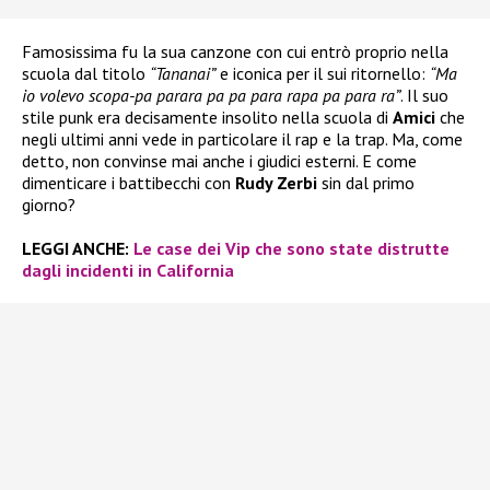
Famosissima fu la sua canzone con cui entrò proprio nella
scuola dal titolo
“Tananai”
e iconica per il sui ritornello:
“Ma
io volevo scopa-pa parara pa pa para rapa pa para ra”
. Il suo
stile punk era decisamente insolito nella scuola di
Amici
che
negli ultimi anni vede in particolare il rap e la trap. Ma, come
detto, non convinse mai anche i giudici esterni. E come
dimenticare i battibecchi con
Rudy Zerbi
sin dal primo
giorno?
LEGGI ANCHE:
Le case dei Vip che sono state distrutte
dagli incidenti in California