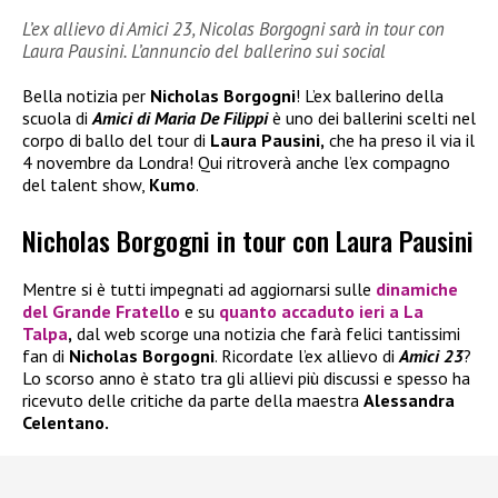
L’ex allievo di Amici 23, Nicolas Borgogni sarà in tour con
Laura Pausini. L’annuncio del ballerino sui social
Bella notizia per
Nicholas Borgogni
! L’ex ballerino della
scuola di
Amici di Maria De Filippi
è uno dei ballerini scelti nel
corpo di ballo del tour di
Laura Pausini,
che ha preso il via il
4 novembre da Londra! Qui ritroverà anche l’ex compagno
del talent show,
Kumo
.
Nicholas Borgogni in tour con Laura Pausini
Mentre si è tutti impegnati ad aggiornarsi sulle
dinamiche
del
Grande Fratello
e su
quanto accaduto ieri a
La
Talpa
,
dal web scorge una notizia che farà felici tantissimi
fan di
Nicholas Borgogni
. Ricordate l’ex allievo di
Amici 23
?
Lo scorso anno è stato tra gli allievi più discussi e spesso ha
ricevuto delle critiche da parte della maestra
Alessandra
Celentano.