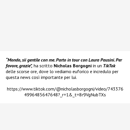
“Mondo, sii gentile con me. Parto in tour con Laura Pausini. Per
favore, grazie”,
ha scritto
Nicholas Borgogni
in un
TikTok
delle scorse ore, dove lo vediamo euforico e incredulo per
questa news così importante per lui.
https://www.tiktok.com/@nicholasborgogni/video/743376
4996485647648?_r=1&_t=8r9VgNubTXs