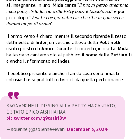
all’insegnante. In uno,
Mida
canta “
Il nuovo pezzo streamma
mica poco, c’è la faccia della Petty baby è Rossofuoco
” e poi
poco dopo “
Vedi tu che giornataccia, che c’ho la gola secca,
dammi un po’ di acqua
“.
Il primo verso è chiaro, mentre il secondo riprende il testo
dell’inedito di
Inder
, un vecchio allievo della
Pettinelli
,
uscito presto da
Amici
. Durante il concerto, in realtà,
Mida
ha lasciato cantare solo al pubblico il nome della
Pettinelli
e anche il riferimento ad
Inder
.
Il pubblico presente e anche i fan da casa sono rimasti
entusiasti e soprattutto divertiti da quella performance.
RAGA ANCHE IL DISSING ALLA PETTY HA CANTATO,
È STATO EPICO AJSHHAHAA
pic.twitter.com/q9tstIrlBw
— solenne (@solenne4evah)
December 3, 2024