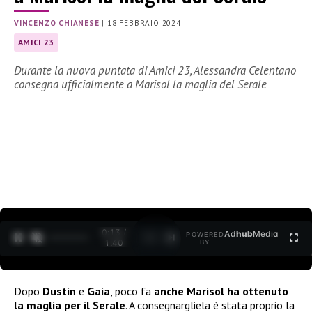
VINCENZO CHIANESE
|
18 FEBBRAIO 2024
AMICI 23
Durante la nuova puntata di Amici 23, Alessandra Celentano
consegna ufficialmente a Marisol la maglia del Serale
0:15 /
Ad
hub
Media
POWERED
1
/
2
1:40
BY
Dopo
Dustin
e
Gaia
, poco fa
anche Marisol ha ottenuto
la maglia per il Serale
. A consegnargliela è stata proprio la