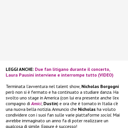
LEGGI ANCHE:
Due fan litigano durante il concerto,
Laura Pausini interviene e interrompe tutto (VIDEO)
Terminata l’avventura nel talent show,
Nicholas Borgogni
però non si è fermato e ha continuato a studiare danza. Ha
svolto uno stage in America (con lui era presente anche l’ex
compagno di
Amici
,
Dustin
) e ora che è tornato in Italia c’è
una nuova bella notizia. Annuncio che
Nicholas
ha voluto
condividere con i suoi fan sulle varie piattaforme
social
. Mai
avrebbe immaginato un anno fa di poter realizzare un
qualcosa di simile. Eppure è successo!