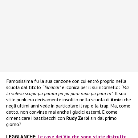
Famosissima fu la sua canzone con cui entrò proprio nella
scuola dal titolo
“Tananai”
e iconica per il sui ritornello:
“Ma
io volevo scopa-pa parara pa pa para rapa pa para ra”
. Il suo
stile punk era decisamente insolito nella scuola di
Amici
che
negli ultimi anni vede in particolare il rap e la trap. Ma, come
detto, non convinse mai anche i giudici esterni. E come
dimenticare i battibecchi con
Rudy Zerbi
sin dal primo
giorno?
LEGGI ANCHE:
Le case dei Vip che sono state distrutte