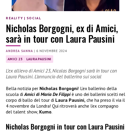
REALITY
|
SOCIAL
Nicholas Borgogni, ex di Amici,
sarà in tour con Laura Pausini
ANDREA SANNA
|
6 NOVEMBRE 2024
AMICI 23
LAURA PAUSINI
L’ex allievo di Amici 23, Nicolas Borgogni sarà in tour con
Laura Pausini. L’annuncio del ballerino sui social
Bella notizia per
Nicholas Borgogni
! L’ex ballerino della
scuola di
Amici di Maria De Filippi
è uno dei ballerini scelti nel
corpo di ballo del tour di
Laura Pausini,
che ha preso il via il
4 novembre da Londra! Qui ritroverà anche l’ex compagno
del talent show,
Kumo
.
Nicholas Borgogni in tour con Laura Pausini