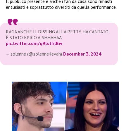
Il pubblico presente e anche i fan da casa sono rimasti
entusiasti e soprattutto divertiti da quella performance.
RAGA ANCHE IL DISSING ALLA PETTY HA CANTATO,
È STATO EPICO AJSHHAHAA
pic.twitter.com/q9tstIrlBw
— solenne (@solenne4evah)
December 3, 2024