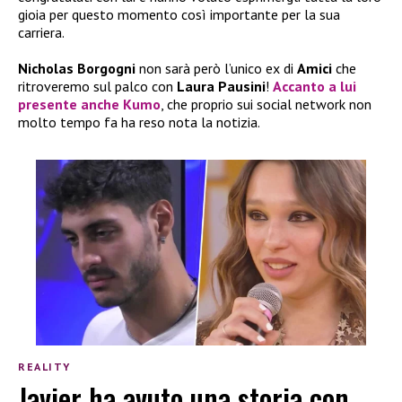
gioia per questo momento così importante per la sua
carriera.
Nicholas Borgogni
non sarà però l’unico ex di
Amici
che
ritroveremo sul palco con
Laura Pausini
!
Accanto a lui
presente anche
Kumo
, che proprio sui social network non
molto tempo fa ha reso nota la notizia.
REALITY
Javier ha avuto una storia con…