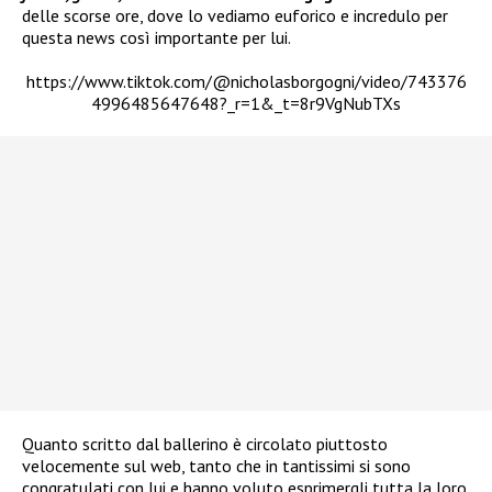
delle scorse ore, dove lo vediamo euforico e incredulo per
questa news così importante per lui.
https://www.tiktok.com/@nicholasborgogni/video/743376
4996485647648?_r=1&_t=8r9VgNubTXs
Quanto scritto dal ballerino è circolato piuttosto
velocemente sul web, tanto che in tantissimi si sono
congratulati con lui e hanno voluto esprimergli tutta la loro