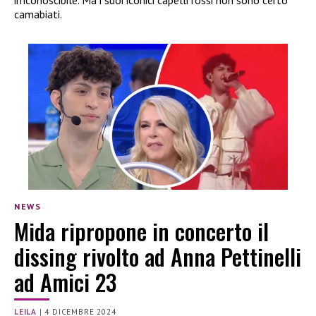
irriconoscibile. Ma i suoi iconici capelli rossi non sono certo
camabiati.
NEWS
Mida ripropone in concerto il
dissing rivolto ad Anna Pettinelli
ad Amici 23
LEILA
|
4 DICEMBRE 2024