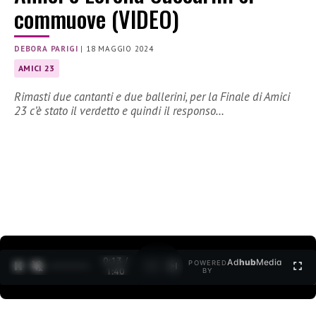
commuove (VIDEO)
DEBORA PARIGI
|
18 MAGGIO 2024
AMICI 23
Rimasti due cantanti e due ballerini, per la Finale di Amici
23 c’è stato il verdetto e quindi il responso…
0:15 /
Ad
hub
Media
POWERED
1
/
2
1:40
BY