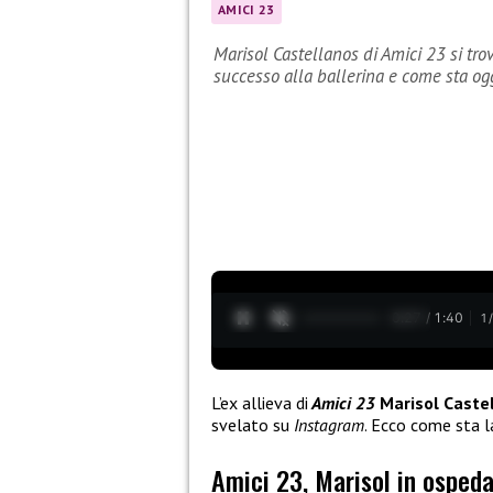
AMICI 23
Marisol Castellanos di Amici 23 si tro
successo alla ballerina e come sta og
0:28 / 1:40
1
L’ex allieva di
Amici 23
Marisol Caste
svelato su
Instagram
. Ecco come sta l
Amici 23, Marisol in osped