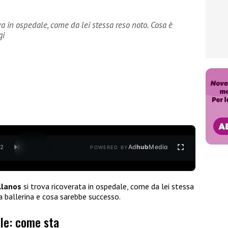
va in ospedale, come da lei stessa reso noto. Cosa è
gi
Ad
hub
Media
/
2
POWERED BY
llanos
si trova ricoverata in ospedale, come da lei stessa
a ballerina e cosa sarebbe successo.
ale: come sta