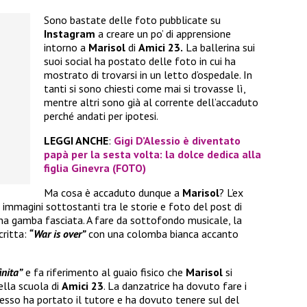
Sono bastate delle foto pubblicate su
Instagram
a creare un po’ di apprensione
intorno a
Marisol
di
Amici 23.
La ballerina sui
suoi social ha postato delle foto in cui ha
mostrato di trovarsi in un letto d’ospedale. In
tanti si sono chiesti come mai si trovasse lì,
mentre altri sono già al corrente dell’accaduto
perché andati per ipotesi.
LEGGI ANCHE
:
Gigi D’Alessio è diventato
papà per la sesta volta: la dolce dedica alla
figlia Ginevra (FOTO)
Ma cosa è accaduto dunque a
Marisol
? L’ex
 immagini sottostanti tra le storie e foto del post di
una gamba fasciata. A fare da sottofondo musicale, la
ritta:
“War is over”
con una colomba bianca accanto
inita”
e fa riferimento al guaio fisico che
Marisol
si
ella scuola di
Amici 23
. La danzatrice ha dovuto fare i
esso ha portato il tutore e ha dovuto tenere sul del