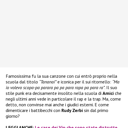
Famosissima fu la sua canzone con cui entrò proprio nella
scuola dal titolo
“Tananai”
e iconica per il sui ritornello:
“Ma
io volevo scopa-pa parara pa pa para rapa pa para ra”
. Il suo
stile punk era decisamente insolito nella scuola di
Amici
che
negli ultimi anni vede in particolare il rap e la trap. Ma, come
detto, non convinse mai anche i giudici esterni. E come
dimenticare i battibecchi con
Rudy Zerbi
sin dal primo
giorno?
LEGGI ANCHE:
Le case dei Vip che sono state distrutte