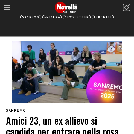
SANREMO
AMICI 24
NEWSLETTER
ABBONATI
SANREMO
Amici 23, un ex allievo si
candida per entrare nella rosa