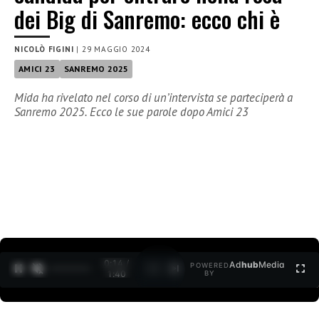
dei Big di Sanremo: ecco chi è
NICOLÒ FIGINI
|
29 MAGGIO 2024
AMICI 23
SANREMO 2025
Mida ha rivelato nel corso di un’intervista se parteciperà a
Sanremo 2025. Ecco le sue parole dopo Amici 23
0:15 /
Ad
hub
Media
POWERED
1
/
2
1:40
BY