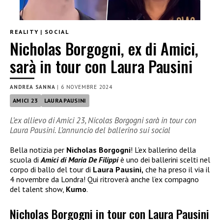
REALITY
|
SOCIAL
Nicholas Borgogni, ex di Amici,
sarà in tour con Laura Pausini
ANDREA SANNA
|
6 NOVEMBRE 2024
AMICI 23
LAURA PAUSINI
L’ex allievo di Amici 23, Nicolas Borgogni sarà in tour con
Laura Pausini. L’annuncio del ballerino sui social
Bella notizia per
Nicholas Borgogni
! L’ex ballerino della
scuola di
Amici di Maria De Filippi
è uno dei ballerini scelti nel
corpo di ballo del tour di
Laura Pausini,
che ha preso il via il
4 novembre da Londra! Qui ritroverà anche l’ex compagno
del talent show,
Kumo
.
Nicholas Borgogni in tour con Laura Pausini