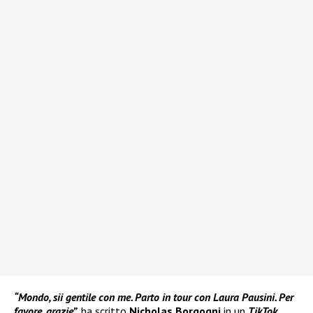
“Mondo, sii gentile con me. Parto in tour con Laura Pausini. Per
favore, grazie”,
ha scritto
Nicholas Borgogni
in un
TikTok