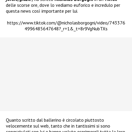
delle scorse ore, dove lo vediamo euforico e incredulo per
questa news così importante per lui.
https://www.tiktok.com/@nicholasborgogni/video/743376
4996485647648?_r=1&_t=8r9VgNubTXs
Quanto scritto dal ballerino è circolato piuttosto
velocemente sul web, tanto che in tantissimi si sono
congratulati con lui e hanno voluto esprimergli tutta la loro