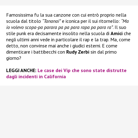
Famosissima fu la sua canzone con cui entrò proprio nella
scuola dal titolo
“Tananai”
e iconica per il sui ritornello:
“Ma
io volevo scopa-pa parara pa pa para rapa pa para ra”
. Il suo
stile punk era decisamente insolito nella scuola di
Amici
che
negli ultimi anni vede in particolare il rap e la trap. Ma, come
detto, non convinse mai anche i giudici esterni. E come
dimenticare i battibecchi con
Rudy Zerbi
sin dal primo
giorno?
LEGGI ANCHE:
Le case dei Vip che sono state distrutte
dagli incidenti in California