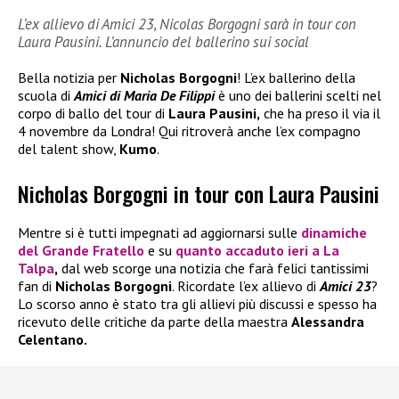
L’ex allievo di Amici 23, Nicolas Borgogni sarà in tour con
Laura Pausini. L’annuncio del ballerino sui social
Bella notizia per
Nicholas Borgogni
! L’ex ballerino della
scuola di
Amici di Maria De Filippi
è uno dei ballerini scelti nel
corpo di ballo del tour di
Laura Pausini,
che ha preso il via il
4 novembre da Londra! Qui ritroverà anche l’ex compagno
del talent show,
Kumo
.
Nicholas Borgogni in tour con Laura Pausini
Mentre si è tutti impegnati ad aggiornarsi sulle
dinamiche
del
Grande Fratello
e su
quanto accaduto ieri a
La
Talpa
,
dal web scorge una notizia che farà felici tantissimi
fan di
Nicholas Borgogni
. Ricordate l’ex allievo di
Amici 23
?
Lo scorso anno è stato tra gli allievi più discussi e spesso ha
ricevuto delle critiche da parte della maestra
Alessandra
Celentano.