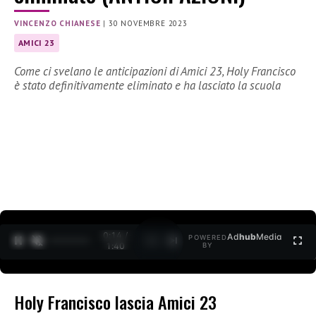
VINCENZO CHIANESE
|
30 NOVEMBRE 2023
AMICI 23
Come ci svelano le anticipazioni di Amici 23, Holy Francisco
è stato definitivamente eliminato e ha lasciato la scuola
0:15 /
Ad
hub
Media
POWERED
1
/
2
1:40
BY
Holy Francisco lascia Amici 23