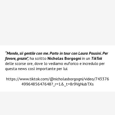
“Mondo, sii gentile con me. Parto in tour con Laura Pausini. Per
favore, grazie”,
ha scritto
Nicholas Borgogni
in un
TikTok
delle scorse ore, dove lo vediamo euforico e incredulo per
questa news così importante per lui.
https://www.tiktok.com/@nicholasborgogni/video/743376
4996485647648?_r=1&_t=8r9VgNubTXs