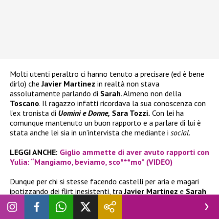
Molti utenti peraltro ci hanno tenuto a precisare (ed è bene
dirlo) che
Javier Martinez
in realtà non stava
assolutamente parlando di
Sarah
. Almeno non della
Toscano
. Il ragazzo infatti ricordava la sua conoscenza con
l’ex tronista di
Uomini e Donne,
Sara Tozzi.
Con lei ha
comunque mantenuto un buon rapporto e a parlare di lui è
stata anche lei sia in un’intervista che mediante i
social.
LEGGI ANCHE:
Giglio ammette di aver avuto rapporti con
Yulia: “Mangiamo, beviamo, sco***mo” (VIDEO)
Dunque per chi si stesse facendo castelli per aria e magari
ipotizzando dei flirt inesistenti, tra
Javier Martinez
e
Sarah
Toscano
non c’è mai stato nulla tra loro. Per l’appunto
l’argentino ha raccontato qualcosa a proposito della