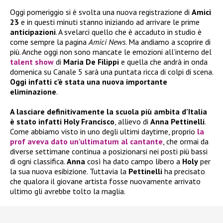
Oggi pomeriggio si è svolta una nuova registrazione di
Amici
23
e in questi minuti stanno iniziando ad arrivare le prime
anticipazioni
. A svelarci quello che è accaduto in studio è
come sempre la pagina
Amici News
. Ma andiamo a scoprire di
più. Anche oggi non sono mancate le emozioni all’interno del
talent show
di
Maria De Filippi
e quella che andrà in onda
domenica su Canale 5 sarà una puntata ricca di colpi di scena.
Oggi infatti c’è stata una nuova importante
eliminazione
.
A lasciare definitivamente la scuola più ambita d’Italia
è stato infatti Holy Francisco
, allievo di
Anna Pettinelli
.
Come abbiamo visto in uno degli ultimi daytime, proprio
la
prof aveva dato un’ultimatum al cantante
, che ormai da
diverse settimane continua a posizionarsi nei posti più bassi
di ogni classifica.
Anna
così ha dato campo libero a
Holy
per
la sua nuova esibizione. Tuttavia la
Pettinelli
ha precisato
che qualora il giovane artista fosse nuovamente arrivato
ultimo gli avrebbe tolto la maglia.