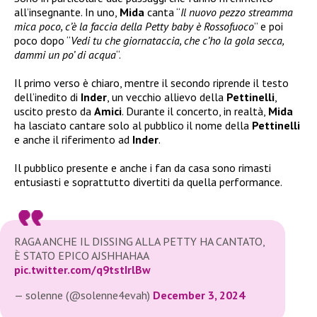
all’insegnante. In uno,
Mida
canta “
Il nuovo pezzo streamma
mica poco, c’è la faccia della Petty baby è Rossofuoco
” e poi
poco dopo “
Vedi tu che giornataccia, che c’ho la gola secca,
dammi un po’ di acqua
“.
Il primo verso è chiaro, mentre il secondo riprende il testo
dell’inedito di
Inder
, un vecchio allievo della
Pettinelli
,
uscito presto da
Amici
. Durante il concerto, in realtà,
Mida
ha lasciato cantare solo al pubblico il nome della
Pettinelli
e anche il riferimento ad
Inder
.
Il pubblico presente e anche i fan da casa sono rimasti
entusiasti e soprattutto divertiti da quella performance.
RAGA ANCHE IL DISSING ALLA PETTY HA CANTATO,
È STATO EPICO AJSHHAHAA
pic.twitter.com/q9tstIrlBw
— solenne (@solenne4evah)
December 3, 2024