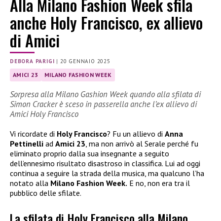
Alla Milano Fashion Week sfila
anche Holy Francisco, ex allievo
di Amici
DEBORA PARIGI
|
20 GENNAIO 2025
AMICI 23
MILANO FASHION WEEK
Sorpresa alla Milano Gashion Week quando alla sfilata di
Simon Cracker è sceso in passerella anche l’ex allievo di
Amici Holy Francisco
Vi ricordate di
Holy Francisco
? Fu un allievo di
Anna
Pettinelli
ad
Amici 23
, ma non arrivò al Serale perché fu
eliminato proprio dalla sua insegnante a seguito
dell’ennesimo risultato disastroso in classifica. Lui ad oggi
continua a seguire la strada della musica, ma qualcuno l’ha
notato alla
Milano Fashion Week.
E no, non era tra il
pubblico delle sfilate.
La sfilata di Holy Francisco alla Milano