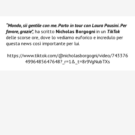
“Mondo, sii gentile con me. Parto in tour con Laura Pausini. Per
favore, grazie”,
ha scritto
Nicholas Borgogni
in un
TikTok
delle scorse ore, dove lo vediamo euforico e incredulo per
questa news così importante per lui.
https://www.tiktok.com/@nicholasborgogni/video/743376
4996485647648?_r=1&_t=8r9VgNubTXs