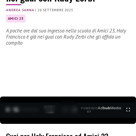
ANDREA SANNA
|
26 SETTEMBRE 2023
AMICI 23
A poche ore dal suo ingresso nella scuola di Amici 23, Holy
Francisco è già nei guai con Rudy Zerbi che gli affida un
compito
0:14 /
Ad
hub
Media
POWERED
1
/
2
1:40
BY