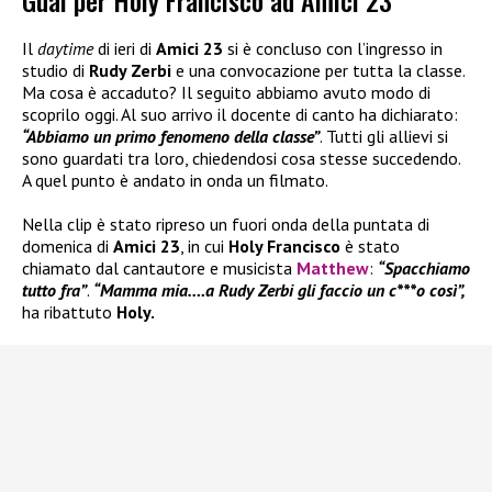
Guai per Holy Francisco ad Amici 23
Il
daytime
di ieri di
Amici 23
si è concluso con l’ingresso in
studio di
Rudy Zerbi
e una convocazione per tutta la classe.
Ma cosa è accaduto? Il seguito abbiamo avuto modo di
scoprilo oggi. Al suo arrivo il docente di canto ha dichiarato:
“Abbiamo un primo fenomeno della classe”
. Tutti gli allievi si
sono guardati tra loro, chiedendosi cosa stesse succedendo.
A quel punto è andato in onda un filmato.
Nella clip è stato ripreso un fuori onda della puntata di
domenica di
Amici 23
, in cui
Holy Francisco
è stato
chiamato dal cantautore e musicista
Matthew
:
“Spacchiamo
tutto fra”
.
“Mamma mia….a Rudy Zerbi gli faccio un c***o così”,
ha ribattuto
Holy.