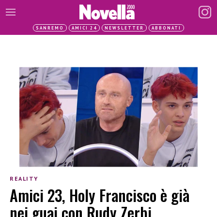
SANREMO
AMICI 24
NEWSLETTER
ABBONATI
REALITY
Amici 23, Holy Francisco è già
nei guai con Rudy Zerbi