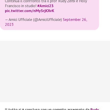
Continua il confronto tra il prof Rudy Zerbi e Holy
Francisco in studio!
#Amici23
pic.twitter.com/nMySrjKXvK
— Amici Ufficiale (@AmiciUfficiale)
September 26,
2023
Il tutto si è concluso con un compito assegnato da
Rudy