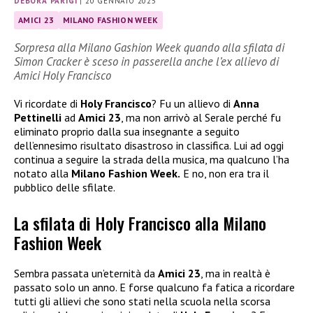
DEBORA PARIGI
|
20 GENNAIO 2025
AMICI 23
MILANO FASHION WEEK
Sorpresa alla Milano Gashion Week quando alla sfilata di
Simon Cracker è sceso in passerella anche l’ex allievo di
Amici Holy Francisco
Vi ricordate di
Holy Francisco
? Fu un allievo di
Anna
Pettinelli
ad
Amici 23
, ma non arrivò al Serale perché fu
eliminato proprio dalla sua insegnante a seguito
dell’ennesimo risultato disastroso in classifica. Lui ad oggi
continua a seguire la strada della musica, ma qualcuno l’ha
notato alla
Milano Fashion Week.
E no, non era tra il
pubblico delle sfilate.
La sfilata di Holy Francisco alla Milano
Fashion Week
Sembra passata un’eternità da
Amici 23
, ma in realtà è
passato solo un anno. E forse qualcuno fa fatica a ricordare
tutti gli allievi che sono stati nella scuola nella scorsa