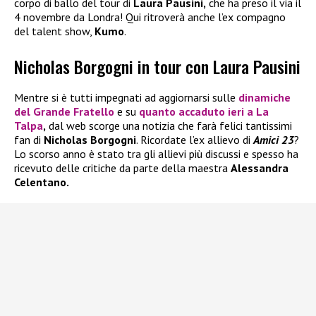
corpo di ballo del tour di
Laura Pausini,
che ha preso il via il
4 novembre da Londra! Qui ritroverà anche l’ex compagno
del talent show,
Kumo
.
Nicholas Borgogni in tour con Laura Pausini
Mentre si è tutti impegnati ad aggiornarsi sulle
dinamiche
del
Grande Fratello
e su
quanto accaduto ieri a
La
Talpa
,
dal web scorge una notizia che farà felici tantissimi
fan di
Nicholas Borgogni
. Ricordate l’ex allievo di
Amici 23
?
Lo scorso anno è stato tra gli allievi più discussi e spesso ha
ricevuto delle critiche da parte della maestra
Alessandra
Celentano.