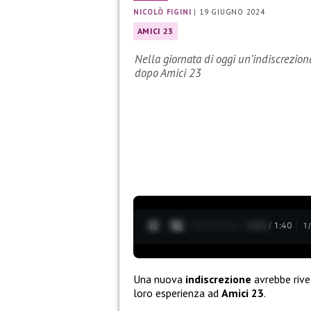
NICOLÒ FIGINI
|
19 GIUGNO 2024
AMICI 23
Nella giornata di oggi un’indiscrezion
dopo Amici 23
0:06 / 1:40
1
Una nuova
indiscrezione
avrebbe rive
loro esperienza ad
Amici 23
.