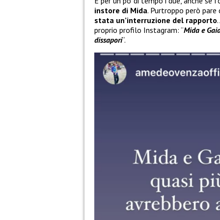
E per un po’ di tempo i due, anche se f
instore di Mida
. Purtroppo però pare 
stata un’interruzione del rapporto
proprio profilo Instagram: “
Mida e Gaia
dissapori
“.