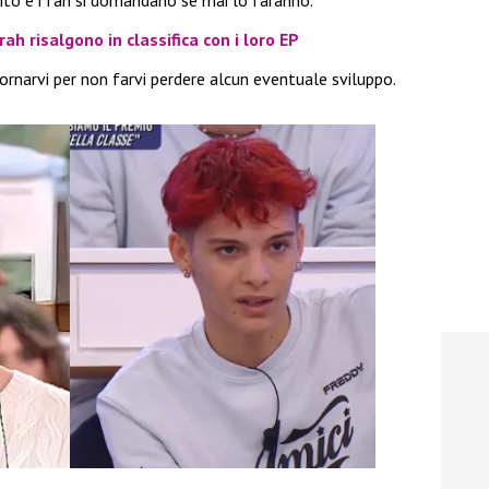
rito e i fan si domandano se mai lo faranno.
ah risalgono in classifica con i loro EP
narvi per non farvi perdere alcun eventuale sviluppo.