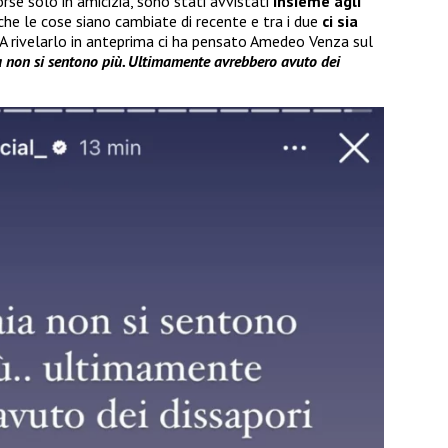
orse solo in amicizia, sono stati avvistati
insieme agli
che le cose siano cambiate di recente e tra i due
ci sia
. A rivelarlo in anteprima ci ha pensato Amedeo Venza sul
 non si sentono più. Ultimamente avrebbero avuto dei