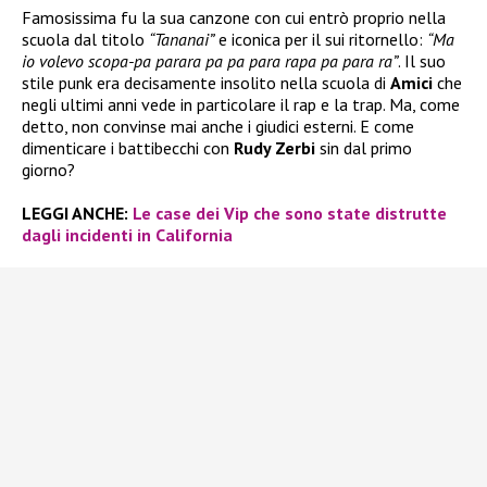
Famosissima fu la sua canzone con cui entrò proprio nella
scuola dal titolo
“Tananai”
e iconica per il sui ritornello:
“Ma
io volevo scopa-pa parara pa pa para rapa pa para ra”
. Il suo
stile punk era decisamente insolito nella scuola di
Amici
che
negli ultimi anni vede in particolare il rap e la trap. Ma, come
detto, non convinse mai anche i giudici esterni. E come
dimenticare i battibecchi con
Rudy Zerbi
sin dal primo
giorno?
LEGGI ANCHE:
Le case dei Vip che sono state distrutte
dagli incidenti in California