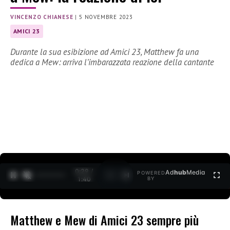
VINCENZO CHIANESE
|
5 NOVEMBRE 2023
AMICI 23
Durante la sua esibizione ad Amici 23, Matthew fa una
dedica a Mew: arriva l’imbarazzata reazione della cantante
0:30 /
Ad
hub
Media
POWERED
1
/
2
1:40
BY
Matthew e Mew di Amici 23 sempre più