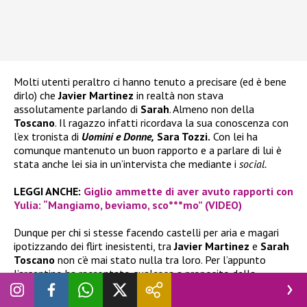
Molti utenti peraltro ci hanno tenuto a precisare (ed è bene
dirlo) che
Javier Martinez
in realtà non stava
assolutamente parlando di
Sarah
. Almeno non della
Toscano
. Il ragazzo infatti ricordava la sua conoscenza con
l’ex tronista di
Uomini e Donne,
Sara Tozzi.
Con lei ha
comunque mantenuto un buon rapporto e a parlare di lui è
stata anche lei sia in un’intervista che mediante i
social.
LEGGI ANCHE:
Giglio ammette di aver avuto rapporti con
Yulia: “Mangiamo, beviamo, sco***mo” (VIDEO)
Dunque per chi si stesse facendo castelli per aria e magari
ipotizzando dei flirt inesistenti, tra
Javier Martinez
e
Sarah
Toscano
non c’è mai stato nulla tra loro. Per l’appunto
l’argentino ha raccontato qualcosa a proposito della
passata frequentazione con l’ex tronista. Tutto qui. Chiariti
tutti i dubbi!?