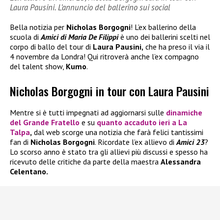
Laura Pausini. L’annuncio del ballerino sui social
Bella notizia per
Nicholas Borgogni
! L’ex ballerino della
scuola di
Amici di Maria De Filippi
è uno dei ballerini scelti nel
corpo di ballo del tour di
Laura Pausini,
che ha preso il via il
4 novembre da Londra! Qui ritroverà anche l’ex compagno
del talent show,
Kumo
.
Nicholas Borgogni in tour con Laura Pausini
Mentre si è tutti impegnati ad aggiornarsi sulle
dinamiche
del
Grande Fratello
e su
quanto accaduto ieri a
La
Talpa
,
dal web scorge una notizia che farà felici tantissimi
fan di
Nicholas Borgogni
. Ricordate l’ex allievo di
Amici 23
?
Lo scorso anno è stato tra gli allievi più discussi e spesso ha
ricevuto delle critiche da parte della maestra
Alessandra
Celentano.