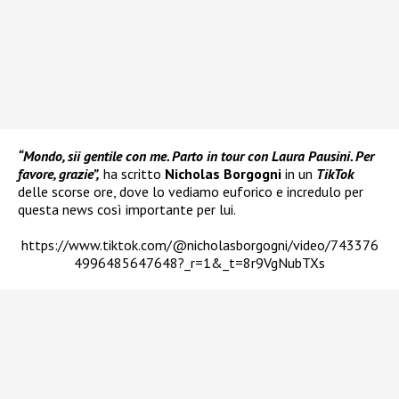
“Mondo, sii gentile con me. Parto in tour con Laura Pausini. Per
favore, grazie”,
ha scritto
Nicholas Borgogni
in un
TikTok
delle scorse ore, dove lo vediamo euforico e incredulo per
questa news così importante per lui.
https://www.tiktok.com/@nicholasborgogni/video/743376
4996485647648?_r=1&_t=8r9VgNubTXs