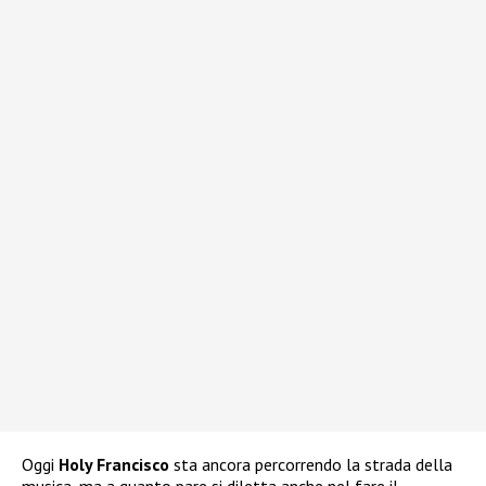
Oggi
Holy Francisco
sta ancora percorrendo la strada della
musica, ma a quanto pare si diletta anche nel fare il