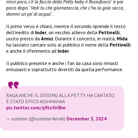
mica poco, c’è la faccia della Petty baby è Rossofuoco
” e poi
poco dopo “
Vedi tu che giornataccia, che c’ho la gola secca,
dammi un po’ di acqua
“.
Il primo verso è chiaro, mentre il secondo riprende il testo
dell’inedito di
Inder
, un vecchio allievo della
Pettinelli
,
uscito presto da
Amici
. Durante il concerto, in realtà,
Mida
ha lasciato cantare solo al pubblico il nome della
Pettinelli
e anche il riferimento ad
Inder
.
Il pubblico presente e anche i fan da casa sono rimasti
entusiasti e soprattutto divertiti da quella performance.
RAGA ANCHE IL DISSING ALLA PETTY HA CANTATO,
È STATO EPICO AJSHHAHAA
pic.twitter.com/q9tstIrlBw
— solenne (@solenne4evah)
December 3, 2024