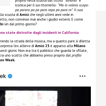
proprio nella scuola dal titolo
“Tananai”
e
iconica per il sui ritornello:
“Ma io volevo scopa-
pa parara pa pa para rapa pa para ra”
. Il suo
lla scuola di
Amici
che negli ultimi anni vede in
detto, non convinse mai anche i giudici esterni. E come
bi
sin dal primo giorno?
no state distrutte dagli incidenti in California
rendo la strada della musica, ma a quanto pare si diletta
sorpresa l’ex allievo di
Amici 23
è apparso alla
Milano
esti giorni. Non era tra il pubblico che guarda le sfilate,
stra uno scatto che abbiamo preso proprio dal
profilo
ion Week.