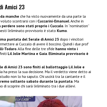
 di Amici 23
nda manche
che ha visto nuovamente da una parte la
voluto scontrarsi con i
Cuccarini-Emanuel
. Anche in
a perdere sono stati proprio i Cuccalo
. In “nomination”
questi l’eliminato provvisorio è stato
Kumo
.
ima puntata del Serale di Amici 23
dopo i vincitori
mettere ai Cuccalo di avere il boccino. Quindi i due prof
lli-Todaro
. Alla fine delle tre sfide
hanno vinto i
finiti
Lil Jolie Martina e Gaia
.
Eliminata provvisorio è
 di Amici 23 sono finiti al ballottaggio Lil Jolie e
iuria ha preso la sua decisione. Ma il verdetto viene detto ai
n studio non lo ha saputo. Chi uscirà tra la cantante e il
priremo soltanto sabato durante la puntata
. Ma
di scoprire chi sarà l’eliminato tra i due allievi.