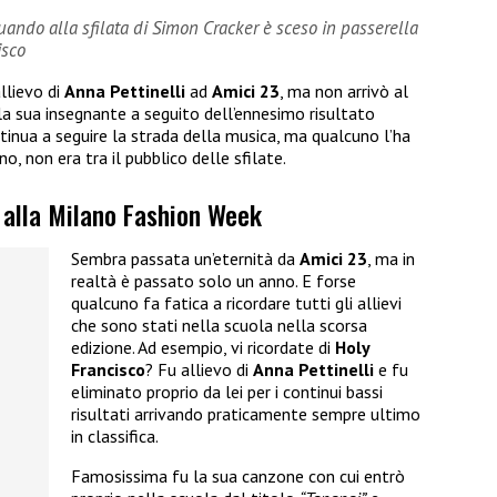
ndo alla sfilata di Simon Cracker è sceso in passerella
isco
llievo di
Anna Pettinelli
ad
Amici 23
, ma non arrivò al
la sua insegnante a seguito dell’ennesimo risultato
ontinua a seguire la strada della musica, ma qualcuno l’ha
no, non era tra il pubblico delle sfilate.
o alla Milano Fashion Week
Sembra passata un’eternità da
Amici 23
, ma in
realtà è passato solo un anno. E forse
qualcuno fa fatica a ricordare tutti gli allievi
che sono stati nella scuola nella scorsa
edizione. Ad esempio, vi ricordate di
Holy
Francisco
? Fu allievo di
Anna Pettinelli
e fu
eliminato proprio da lei per i continui bassi
risultati arrivando praticamente sempre ultimo
in classifica.
Famosissima fu la sua canzone con cui entrò