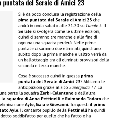
ma puntata del Serale di Amici 23
Si è da poco conclusa la registrazione della
pima puntata del Serale di Amici 23
che
andrà in onda sabato alle 21.20 su
Canale 5.
Il
Serale
si svolgerà come le ultime edizioni,
quindi ci saranno tre manche e alla fine di
ognuna una squadra perderà. Nelle prime
puntate ci saranno due eliminati, quindi uno
subito dopo la prima manche e l’altro verrà da
un ballottaggio tra gli eliminati provvisori della
seconda e terza manche.
Cosa è successo quindi in questa
prima
puntata del Serale di Amici 23
? Abbiamo le
anticipazioni grazie al sito
Superguida TV
. La
 una parte la squadra
Zerbi-Celentano
e dall’altra
 la squadra di Anna Pettinelli e Raimondo Todaro
che
l’eliminazione
Ayle, Gaia e Giovanni
. Tra questi
il primo
tato Ayle
. Il cantante pupillo della
Pettinelli
ha quindi
è detto soddisfatto per quello che ha fatto e ha