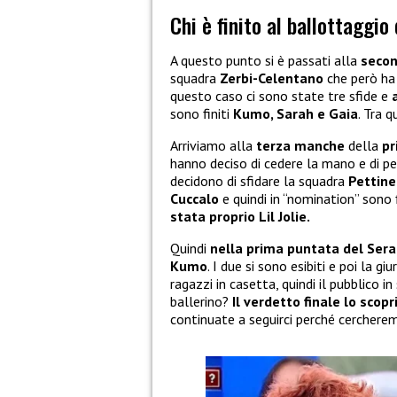
Chi è finito al ballottaggio
A questo punto si è passati alla
seco
squadra
Zerbi-Celentano
che però ha 
questo caso ci sono state tre sfide e
sono finiti
Kumo, Sarah e Gaia
. Tra 
Arriviamo alla
terza manche
della
pr
hanno deciso di cedere la mano e di per
decidono di sfidare la squadra
Pettine
Cuccalo
e quindi in “nomination” sono 
stata proprio Lil Jolie.
Quindi
nella prima puntata del Serale
Kumo
. I due si sono esibiti e poi la g
ragazzi in casetta, quindi il pubblico i
ballerino?
Il verdetto finale lo sco
continuate a seguirci perché cercheremo 