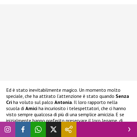
Ed è stato inevitabilmente magico. Un momento molto
speciale, che ha attirato l’attenzione è stato quando
Senza
Cri
ha voluto sul palco
Antonia
. Il loro rapporto nella
scuola di
Amici
ha incuriosito i telespettatori, che ci hanno
visto sempre qualcosa di più di una semplice amicizia. E se
inizialmente hanno preferito preservare il loro legame, di
recente
la foto del bacio pubblicata in rete
ha tolto
qualsiasi dubbio, anche ai più scettici (semmai ce ne fosse il