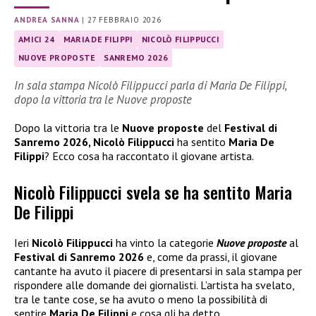
ANDREA SANNA
|
27 FEBBRAIO 2026
AMICI 24
MARIA DE FILIPPI
NICOLÒ FILIPPUCCI
NUOVE PROPOSTE
SANREMO 2026
In sala stampa Nicolò Filippucci parla di Maria De Filippi,
dopo la vittoria tra le Nuove proposte
Dopo la vittoria tra le
Nuove proposte
del
Festival di
Sanremo 2026, Nicolò Filippucci
ha sentito
Maria De
Filippi
? Ecco cosa ha raccontato il giovane artista.
Nicolò Filippucci svela se ha sentito Maria
De Filippi
Ieri
Nicolò Filippucci
ha vinto la categorie
Nuove proposte
al
Festival di Sanremo 2026
e, come da prassi, il giovane
cantante ha avuto il piacere di presentarsi in sala stampa per
rispondere alle domande dei giornalisti. L’artista ha svelato,
tra le tante cose, se ha avuto o meno la possibilità di
sentire
Maria De Filippi
e cosa gli ha detto.