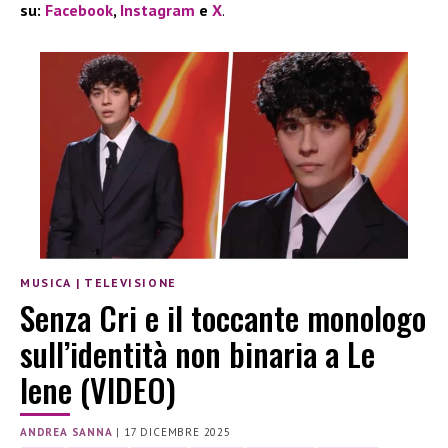
su:
Facebook
,
Instagram
e
X
.
MUSICA
|
TELEVISIONE
Senza Cri e il toccante monologo
sull’identità non binaria a Le
Iene (VIDEO)
ANDREA SANNA
|
17 DICEMBRE 2025