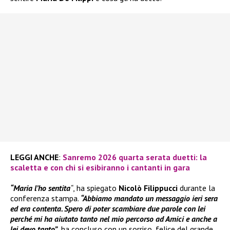
LEGGI ANCHE
:
Sanremo 2026 quarta serata duetti: la
scaletta e con chi si esibiranno i cantanti in gara
“Maria l’ho sentita
“
, ha spiegato
Nicolò Filippucci
durante la
conferenza stampa.
“Abbiamo mandato un messaggio ieri sera
ed era contenta. Spero di poter scambiare due parole con lei
perché mi ha aiutato tanto nel mio percorso ad Amici e anche a
lei devo tanto”
, ha concluso con un sorriso, felice del grande