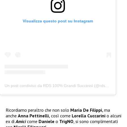
Visualizza questo post su Instagram
Un post condiviso da RDS 100% Grandi Successi (@rds_official)
Ricordiamo peraltro che non solo
Maria De Filippi,
ma
anche
Anna Pettinelli,
così come
Lorella Cuccarini
o alcuni
ex di
Amici
come
Daniele
o
TrigNO
, si sono complimentati