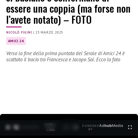
essere una coppia (ma forse non
l’avete notato) – FOTO
NICOLÒ FIGINI
|
23 MARZO 2025
AMICI 24
Verso la fine della prima puntata del Serale di Amici 24 è
scattato il bacio tra Francesca e Jacopo Sol. Ecco la foto
0:30 /
Ad
hub
Media
POWERED
1
/
2
1:40
BY