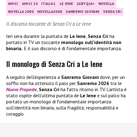
AMICI
AMICI 24
ITALIA 1
LE IENE
LGBTQIA+
NOVELLA
NOVELLA 2000
NOVELLA2000
SANREMO GIOVANI
SENZA CRI
Il discorso toccante di Senza Cri a Le Iene
Ieri sera durante la puntata de
Le Iene
,
Senza Cri
ha
portato in TV un toccante
monologo sull’identità non
binaria.
E il suo discorso è di fondamentale importanza.
Il monologo di Senza Cri a Le Iene
A seguito dell’esperienza a
Sanremo Giovani
dove, per un
soffio non ha ottenuto il pass per
Sanremo 2026
tra le
Nuove Proposte
,
Senza Cri
ha fatto ritorno in TV. L’artista è
stato ospite dell’ultima puntata de
Le Iene
e sul palco ha
portato un monologo di fondamentale importanza
sull’identità non binaria, sulla fragilità, responsabilità e
coraggio.