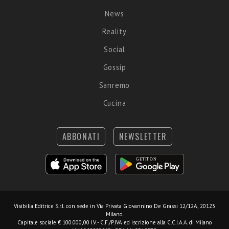
News
Reality
Social
Gossip
Sanremo
Cucina
ABBONATI
NEWSLETTER
Visibilia Editrice S.r.l.
con sede in Via Privata Giovannino De Grassi 12/12A, 20123
Milano.
Capitale sociale € 100.000,00 I.V. - C.F./P.IVA ed iscrizione alla C.C.I.A.A. di Milano