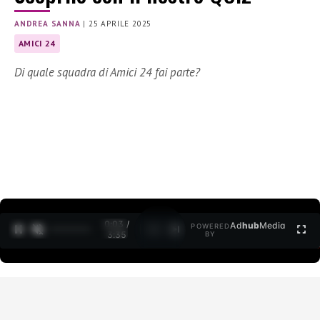
ANDREA SANNA
|
25 APRILE 2025
AMICI 24
Di quale squadra di Amici 24 fai parte?
0:04 /
Ad
hub
Media
POWERED
1
/
2
3:35
BY