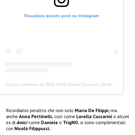
Visualizza questo post su Instagram
Un post condiviso da RDS 100% Grandi Successi (@rds_official)
Ricordiamo peraltro che non solo
Maria De Filippi,
ma
anche
Anna Pettinelli,
così come
Lorella Cuccarini
o alcuni
ex di
Amici
come
Daniele
o
TrigNO
, si sono complimentati
con
Nicolò Filippucci.