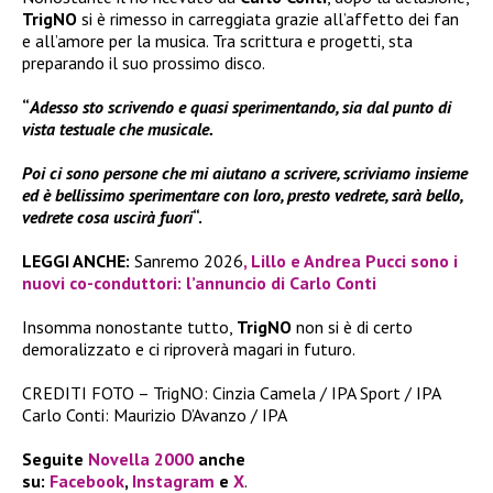
TrigNO
si è rimesso in carreggiata grazie all’affetto dei fan
e all’amore per la musica. Tra scrittura e progetti, sta
preparando il suo prossimo disco.
“
Adesso sto scrivendo e quasi sperimentando, sia dal punto di
vista testuale che musicale.
Poi ci sono persone che mi aiutano a scrivere, scriviamo insieme
ed è bellissimo sperimentare con loro, presto vedrete, sarà bello,
vedrete cosa uscirà fuori
“.
LEGGI ANCHE:
Sanremo 2026
, Lillo e Andrea Pucci sono i
nuovi co-conduttori: l’annuncio di Carlo Conti
Insomma nonostante tutto,
TrigNO
non si è di certo
demoralizzato e ci riproverà magari in futuro.
CREDITI FOTO – TrigNO: Cinzia Camela / IPA Sport / IPA
Carlo Conti: Maurizio D’Avanzo / IPA
Seguite
Novella 2000
anche
su:
Facebook
,
Instagram
e
X
.