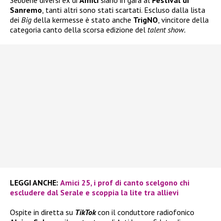
Sebbene diversi ex di
Amici
siano in gara al
Festival di
Sanremo
, tanti altri sono stati scartati. Escluso dalla lista
dei
Big
della kermesse è stato anche
TrigNO
, vincitore della
categoria canto della scorsa edizione del
talent show.
LEGGI ANCHE:
Amici 25, i prof di canto scelgono chi
escludere dal Serale e scoppia la lite tra allievi
Ospite in diretta su
TikTok
con il conduttore radiofonico