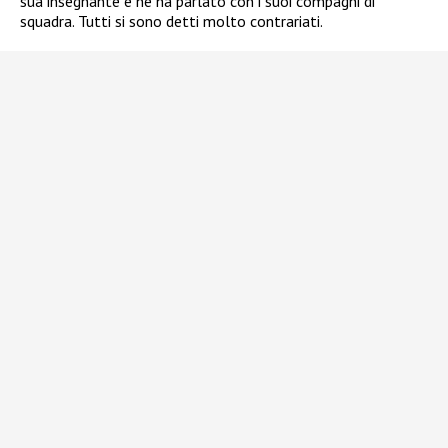
sua insegnante e ne ha parlato con i suoi compagni di
squadra. Tutti si sono detti molto contrariati.