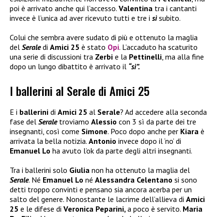
poi è arrivato anche qui l’accesso.
Valentina
tra i cantanti
invece è l’unica ad aver ricevuto tutti e tre i
sì
subito.
Colui che sembra avere sudato di più e ottenuto la maglia
del
Serale
di
Amici 25
è stato
Opi
. L’accaduto ha scaturito
una serie di discussioni tra
Zerbi
e la
Pettinelli
, ma alla fine
dopo un lungo dibattito è arrivato il
“sì”.
I ballerini al Serale di Amici 25
E i
ballerini
di
Amici 25
al
Serale
? Ad accedere alla seconda
fase del
Serale
troviamo
Alessio
con 3 sì da parte dei tre
insegnanti, così come
Simone
. Poco dopo anche per
Kiara
è
arrivata la bella notizia.
Antonio
invece dopo il ‘no’ di
Emanuel Lo
ha avuto l’ok da parte degli altri insegnanti.
Tra i ballerini solo
Giulia
non ha ottenuto la maglia del
Serale
. Né
Emanuel Lo
né
Alessandra Celentano
si sono
detti troppo convinti e pensano sia ancora acerba per un
salto del genere. Nonostante le lacrime dell’allieva di
Amici
25
e le difese di
Veronica Peparini,
a poco è servito.
Maria