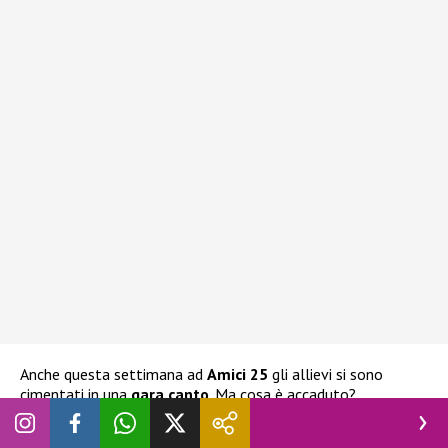
Anche questa settimana ad
Amici 25
gli allievi si sono
cimentati in una
gara canto
. Ma cosa è accaduto?
Ecco la classifica: