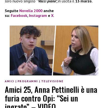
loro nuovo singolo
“Vacci piano”,
in uscita il
13 marzo.
Seguite
Novella 2000
anche
su:
Facebook
,
Instagram
e
X
.
AMICI
|
PROGRAMMI
|
TELEVISIONE
Amici 25, Anna Pettinelli è una
furia contro Opi: “Sei un
ingrato” – VIDEO