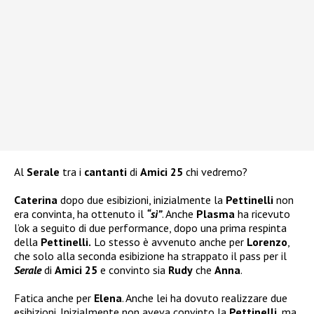
Al
Serale
tra i
cantanti
di
Amici 25
chi vedremo?
Caterina
dopo due esibizioni, inizialmente la
Pettinelli
non
era convinta, ha ottenuto il
“sì”
. Anche
Plasma
ha ricevuto
l’ok a seguito di due performance, dopo una prima respinta
della
Pettinelli.
Lo stesso è avvenuto anche per
Lorenzo
,
che solo alla seconda esibizione ha strappato il pass per il
Serale
di
Amici 25
e convinto sia
Rudy
che
Anna
.
Fatica anche per
Elena
. Anche lei ha dovuto realizzare due
esibizioni. Inizialmente non aveva convinto la
Pettinelli
, ma