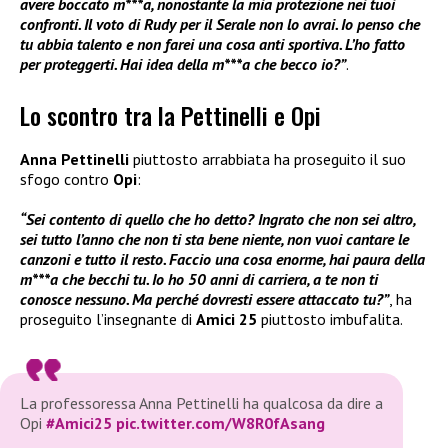
avere boccato m***a, nonostante la mia protezione nei tuoi
confronti. Il voto di Rudy per il Serale non lo avrai. Io penso che
tu abbia talento e non farei una cosa anti sportiva. L’ho fatto
per proteggerti. Hai idea della m***a che becco io?”
.
Lo scontro tra la Pettinelli e Opi
Anna Pettinelli
piuttosto arrabbiata ha proseguito il suo
sfogo contro
Opi
:
“Sei contento di quello che ho detto? Ingrato che non sei altro,
sei tutto l’anno che non ti sta bene niente, non vuoi cantare le
canzoni e tutto il resto. Faccio una cosa enorme, hai paura della
m***a che becchi tu. Io ho 50 anni di carriera, a te non ti
conosce nessuno. Ma perché dovresti essere attaccato tu?”
, ha
proseguito l’insegnante di
Amici 25
piuttosto imbufalita.
La professoressa Anna Pettinelli ha qualcosa da dire a
Opi
#Amici25
pic.twitter.com/W8R0fAsang