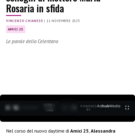
Rosaria in sfida
VINCENZO CHIANESE
|
11 NOVEMBRE 2025
AMICI 25
Le parole della Celentano
0:29 /
Ad
hub
Media
POWERED
1
/
2
1:40
BY
Nel corso del nuovo daytime di
Amici 25
,
Alessandra