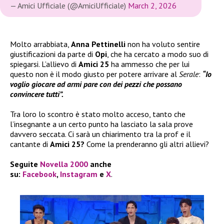
— Amici Ufficiale (@AmiciUfficiale)
March 2, 2026
Molto arrabbiata,
Anna Pettinelli
non ha voluto sentire
giustificazioni da parte di
Opi
, che ha cercato a modo suo di
spiegarsi. L’allievo di
Amici 25
ha ammesso che per lui
questo non è il modo giusto per potere arrivare al
Serale
:
“Io
voglio giocare ad armi pare con dei pezzi che possano
convincere tutti”.
Tra loro lo scontro è stato molto acceso, tanto che
l’insegnante a un certo punto ha lasciato la sala prove
davvero seccata. Ci sarà un chiarimento tra la prof e il
cantante di
Amici 25?
Come la prenderanno gli altri allievi?
Seguite
Novella 2000
anche
su:
Facebook
,
Instagram
e
X
.