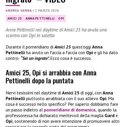
ANDREA SANNA
|
2 MARZO 2026
AMICI 25
ANNA PETTINELLI
OPI
Anna Pettinelli nel daytime di Amici 25 ha avuto uno
scontro con Opi in saletta
Durante il pomeridiano di
Amici 25
quest’oggi
Anna
Pettinelli
ha avuto un faccia a faccia con
Opi
e gli ha dato
contro:
“Sei un ingrato”.
Ecco cosa è successo.
Amici 25, Opi si arrabbia con Anna
Pettinelli dopo la puntata
Nervi tesissimi nel daytime di
Amici 25
di oggi, con
Anna
Pettinelli
piuttosto arrabbiata con il suo allievo
Opi
. Ma
cosa è successo nello specifico? Per saperlo dobbiamo fare
un passo indietro al
pomeridiano di domenica,
quando la
professoressa ha dichiarato meritevoli della maglia
Gard
e
Opi
, sostenendo di non avere intenzione di promuovere altri
ragazzi per la seconda parte del programma.