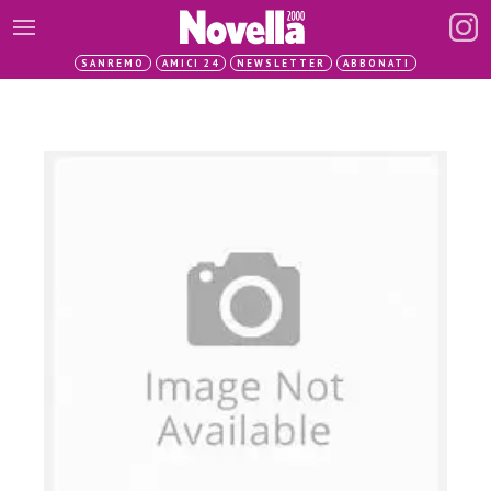
SANREMO
AMICI 24
NEWSLETTER
ABBONATI