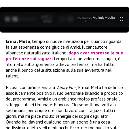
0:11 /
Ad
hub
Media
POWERED
1
/
2
1:40
BY
Ermal Meta
, tempo di nuove rivelazioni per quanto riguarda
la sua esperienza come giudice di Amici. Il cantautore
albanese naturalizzato italiano,
dopo aver espresso le sue
preferenze sui ragazzi
tempo fa in un video-messaggio, è
ritornato sull’argomento “allievo preferito”, ma ha fatto
anche il punto della situazione sulla sua avventura nel
talent.
E così, con un’intervista a
Vanity Fair
, Ermal Meta ha definito
assolutamente positivo il suo personale bilancio a proposito
del programma. “Amici è un ambiente molto professionale”,
si legge sul settimanale. E ancora. “Io sono lì una volta a
settimana, per cinque ore, non lavoro con i ragazzi tutti i
giorni, ma mi piace molto l’energia dei sogni degli altri.
Quando hai davanti qualcuno con un sogno è una cosa
bellissima, glielo vedi negli occhi. Ecco, per me questo vale