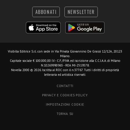
ABBONATI
NEWSLETTER
Visibilia Editrice S.r.l.
con sede in Via Privata Giovannino De Grassi 12/12A, 20123
Milano.
Capitale sociale € 100.000,00 I.V. - C.F./P.IVA ed iscrizione alla C.C.I.A.A. di Milano
N.10269990965 - REA MI-2519578.
Novella 2000 © 2026. Iscritta al ROC con il n.37767. Tutti i diritti di proprietà
letteraria ed artistica riservati.
CONTATTI
PRIVACY E COOKIES POLICY
IMPOSTAZIONI COOKIE
TORNA SU