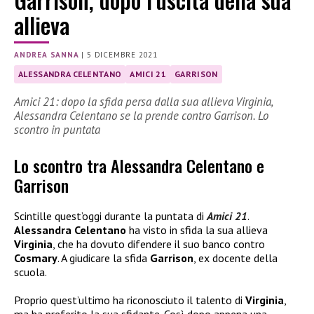
allieva
ANDREA SANNA
|
5 DICEMBRE 2021
ALESSANDRA CELENTANO
AMICI 21
GARRISON
Amici 21: dopo la sfida persa dalla sua allieva Virginia,
Alessandra Celentano se la prende contro Garrison. Lo
scontro in puntata
Lo scontro tra Alessandra Celentano e
Garrison
Scintille quest’oggi durante la puntata di
Amici 21
.
Alessandra Celentano
ha visto in sfida la sua allieva
Virginia
, che ha dovuto difendere il suo banco contro
Cosmary
. A giudicare la sfida
Garrison
, ex docente della
scuola.
Proprio quest’ultimo ha riconosciuto il talento di
Virginia
,
ma ha preferito la sua sfidante. Così dopo appena una