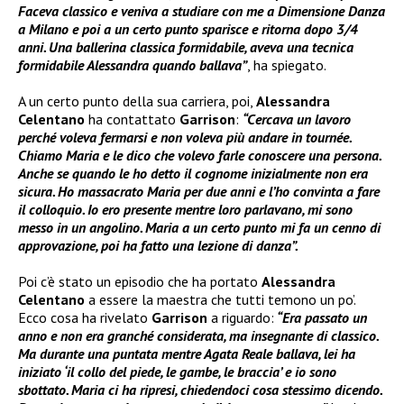
Faceva classico e veniva a studiare con me a Dimensione Danza
a Milano e poi a un certo punto sparisce e ritorna dopo 3/4
anni. Una ballerina classica formidabile, aveva una tecnica
formidabile Alessandra quando ballava”
, ha spiegato.
A un certo punto della sua carriera, poi,
Alessandra
Celentano
ha contattato
Garrison
:
“Cercava un lavoro
perché voleva fermarsi e non voleva più andare in tournée.
Chiamo Maria e le dico che volevo farle conoscere una persona.
Anche se quando le ho detto il cognome inizialmente non era
sicura. Ho massacrato Maria per due anni e l’ho convinta a fare
il colloquio. Io ero presente mentre loro parlavano, mi sono
messo in un angolino. Maria a un certo punto mi fa un cenno di
approvazione, poi ha fatto una lezione di danza”.
Poi c’è stato un episodio che ha portato
Alessandra
Celentano
a essere la maestra che tutti temono un po’.
Ecco cosa ha rivelato
Garrison
a riguardo:
“Era passato un
anno e non era granché considerata, ma insegnante di classico.
Ma durante una puntata mentre Agata Reale ballava, lei ha
iniziato ‘il collo del piede, le gambe, le braccia’ e io sono
sbottato. Maria ci ha ripresi, chiedendoci cosa stessimo dicendo.