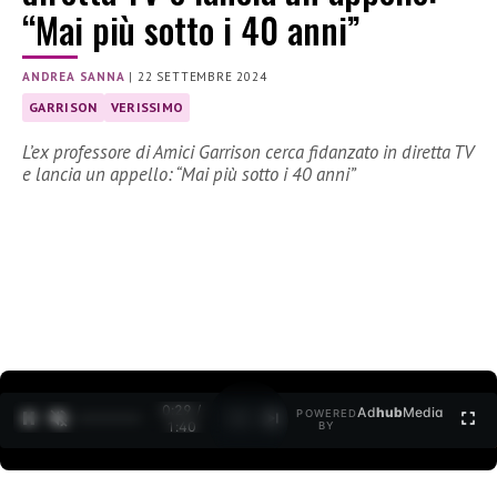
“Mai più sotto i 40 anni”
ANDREA SANNA
|
22 SETTEMBRE 2024
GARRISON
VERISSIMO
L’ex professore di Amici Garrison cerca fidanzato in diretta TV
e lancia un appello: “Mai più sotto i 40 anni”
0:30 /
Ad
hub
Media
POWERED
1
/
2
1:40
BY