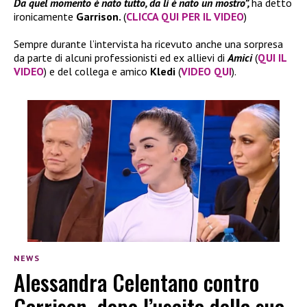
Da quel momento è nato tutto, da lì è nato un mostro”,
ha detto
ironicamente
Garrison.
(
CLICCA QUI PER IL VIDEO
)
Sempre durante l’intervista ha ricevuto anche una sorpresa
da parte di alcuni professionisti ed ex allievi di
Amici
(
QUI IL
VIDEO
) e del collega e amico
Kledi
(
VIDEO QUI
).
NEWS
Alessandra Celentano contro
Garrison, dopo l’uscita della sua