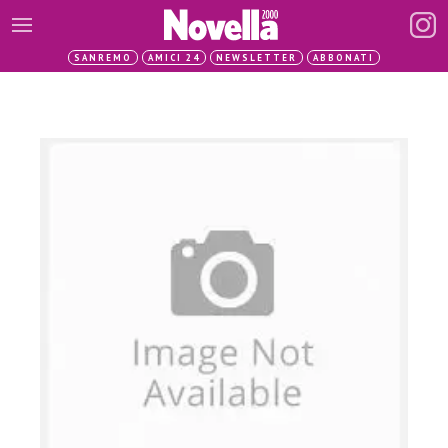
SANREMO
AMICI 24
NEWSLETTER
ABBONATI