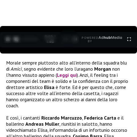
0:12 /
Ad
hub
Media
POWERED
1
/
2
1:40
BY
Morale sempre piuttosto alto all’interno della squadra blu
di
Amici
, segno evidente che loro l’uragano
Morgan
non
l’hanno vissuto appieno (
Leggi qui
). Anzi, il feeling tra i
componenti del team è solido e la confidenza con il proprio
direttore artistico
Elisa
è forte. Ed è per questo che, come
successo altre volte all’interno della casetta, i ragazzi
hanno organizzato un altro scherzo ai danni della loro
coach.
E così, i cantanti
Riccardo Marcuzzo
,
Federica Carta
e il
ballerino
Andreas Muller
, riunitisi in salotto, hanno
videochiamato Elisa, informandola di un infortunio occorso
all’altro ballerino della squadra,
Cosimo Barra
. Elisa