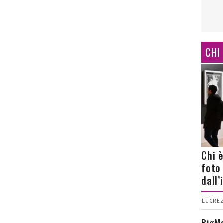
CHI
Chi 
foto
dall
LUCREZ
BigMa