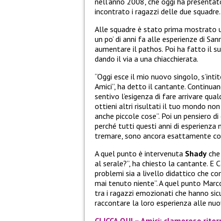
nell’anno 2008, che oggi ha presentat
incontrato i ragazzi delle due squadre.
Alle squadre è stato prima mostrato u
un po’ di anni fa alle esperienze di Sa
aumentare il pathos. Poi ha fatto il suo
dando il via a una chiacchierata.
“Oggi esce il mio nuovo singolo, s’inti
Amici”, ha detto il cantante. Continu
sentivo l’esigenza di fare arrivare qua
ottieni altri risultati il tuo mondo non
anche piccole cose”. Poi un pensiero d
perché tutti questi anni di esperienza
tremare, sono ancora esattamente co
A quel punto è intervenuta
Shady
che 
al serale?”, ha chiesto la cantante. E 
problemi sia a livello didattico che
mai tenuto niente”. A quel punto Marc
tra i ragazzi emozionati che hanno sic
raccontare la loro esperienza alle nuo
CLICCA QUI – Amici: clamoroso ritor