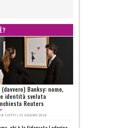
 È?
è (davvero) Banksy: nome,
 e identità svelata
’inchiesta Reuters
IA CIOTTI | 13 GIUGNO 2026
ma, chi è la fidanzata Lodovica