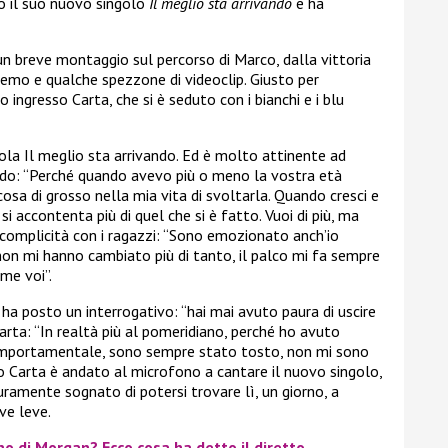
o il suo nuovo singolo
Il meglio sta arrivando
e ha
n breve montaggio sul percorso di Marco, dalla vittoria
nremo e qualche spezzone di videoclip. Giusto per
 ingresso Carta, che si è seduto con i bianchi e i blu
tola Il meglio sta arrivando. Ed è molto attinente ad
ando: “Perché quando avevo più o meno la vostra età
lcosa di grosso nella mia vita di svoltarla. Quando cresci e
 si accontenta più di quel che si è fatto. Vuoi di più, ma
i complicità con i ragazzi: “Sono emozionato anch’io
 non mi hanno cambiato più di tanto, il palco mi fa sempre
me voi”.
ha posto un interrogativo: “hai mai avuto paura di uscire
Carta: “In realtà più al pomeridiano, perché ho avuto
 comportamentale, sono sempre stato tosto, non mi sono
o Carta è andato al microfono a cantare il nuovo singolo,
uramente sognato di potersi trovare lì, un giorno, a
ve leve.
no di Morgan? Ecco cosa ha detto il diretto