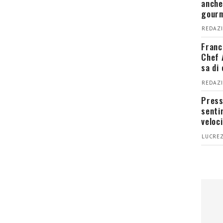
anche
gour
REDAZI
Franc
Chef 
sa di
REDAZI
Press
senti
veloci
LUCREZ