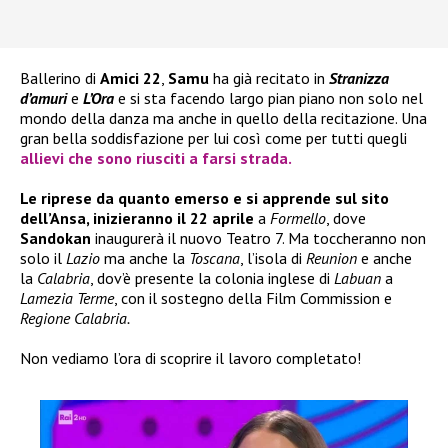
Ballerino di
Amici 22
,
Samu
ha già recitato in
Stranizza
d’amuri
e
L’Ora
e si sta facendo largo pian piano non solo nel
mondo della danza ma anche in quello della recitazione. Una
gran bella soddisfazione per lui così come per tutti quegli
allievi che sono riusciti a farsi strada.
Le riprese da quanto emerso e si apprende sul sito
dell’Ansa, inizieranno il 22 aprile
a
Formello
, dove
Sandokan
inaugurerà il nuovo Teatro 7. Ma toccheranno non
solo il
Lazio
ma anche la
Toscana
, l’isola di
Reunion
e anche
la
Calabria
, dov’è presente la colonia inglese di
Labuan
a
Lamezia Terme
, con il sostegno della Film Commission e
Regione Calabria.
Non vediamo l’ora di scoprire il lavoro completato!