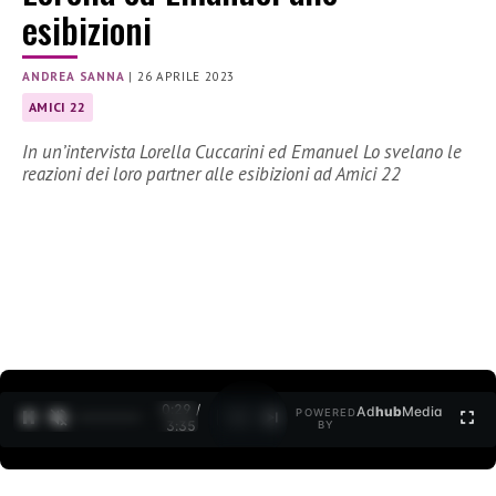
esibizioni
ANDREA SANNA
|
26 APRILE 2023
AMICI 22
In un’intervista Lorella Cuccarini ed Emanuel Lo svelano le
reazioni dei loro partner alle esibizioni ad Amici 22
0:30 /
Ad
hub
Media
POWERED
1
/
2
3:35
BY