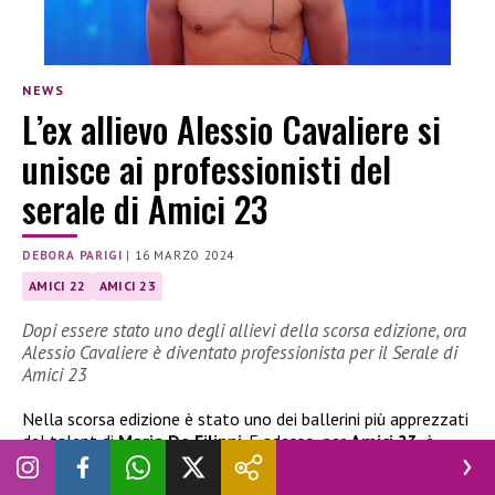
NEWS
L’ex allievo Alessio Cavaliere si
unisce ai professionisti del
serale di Amici 23
DEBORA PARIGI
|
16 MARZO 2024
AMICI 22
AMICI 23
Dopi essere stato uno degli allievi della scorsa edizione, ora
Alessio Cavaliere è diventato professionista per il Serale di
Amici 23
Nella scorsa edizione è stato uno dei ballerini più apprezzati
del talent di
Maria De Filippi
. E adesso, per
Amici 23
, è
diventato uno dei professionisti del
Serale
. Stiamo parlando
di
Alessio Cavaliere
, ex allievo di
Raimondo Todaro
, che è