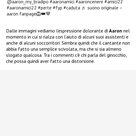
@aaron_my_bradipo
#aaronamici
#aaroncenere
#amici22
#aaronamici22
#perte
#fyp
#caduta
♬ suono originale –
aaron fanpage🦁👑🤎
Dalle immagini vediamo l’espressione dolorante di
Aaron
nel
momento in cui si rialza con l’aiuto di alcuni suoi assistenti e
anche di alcuni soccorritori. Sembra quindi che il cantante non
abbia fatto una semplice scivolata, ma che si sia almeno
slogato qualcosa. Tra i commenti c’è chi parla del ginocchio,
che possa quindi aver fatto una distorsione.