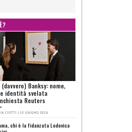
 È?
è (davvero) Banksy: nome,
 e identità svelata
’inchiesta Reuters
IA CIOTTI | 13 GIUGNO 2026
ma, chi è la fidanzata Lodovica
rini