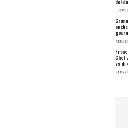
del d
LUCREZ
Grana
anche
gour
REDAZI
Franc
Chef 
sa di
REDAZI