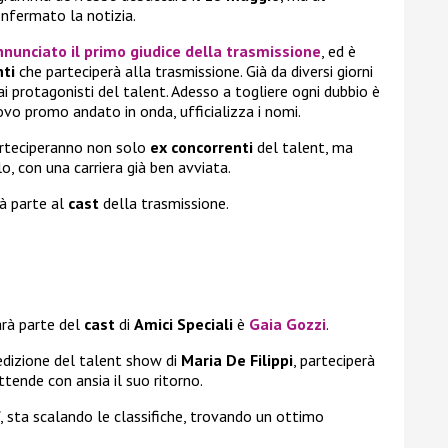
nfermato la notizia.
nnunciato il primo giudice della trasmissione
, ed è
nti
che parteciperà alla trasmissione. Già da diversi giorni
i protagonisti del talent. Adesso a togliere ogni dubbio è
ovo promo andato in onda, ufficializza i nomi.
rteciperanno non solo
ex concorrenti
del talent, ma
o, con una carriera già ben avviata.
rà parte al
cast
della trasmissione.
rà parte del
cast
di
Amici Speciali
è
Gaia Gozzi
.
edizione del talent show di
Maria De Filippi
, parteciperà
ttende con ansia il suo ritorno.
, sta scalando le classifiche, trovando un ottimo