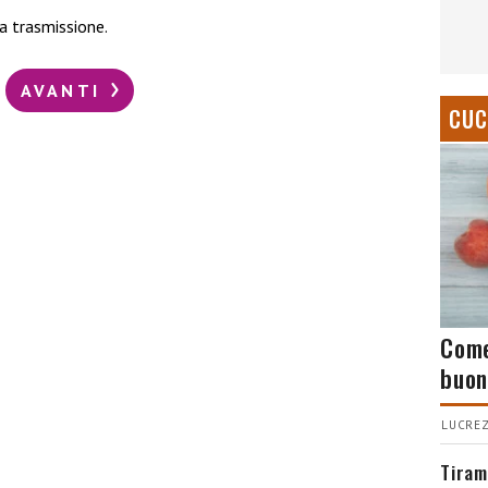
a trasmissione.
AVANTI
CUC
Come
buon
LUCREZ
Tiram