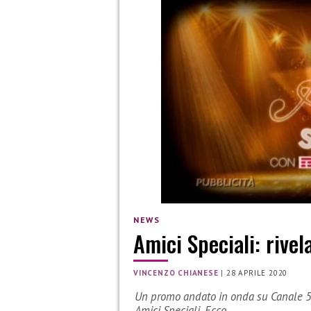
NEWS
Amici Speciali: rivela
VINCENZO CHIANESE
|
28 APRILE 2020
Un promo andato in onda su Canale 5 c
Amici Speciali. Ecco…