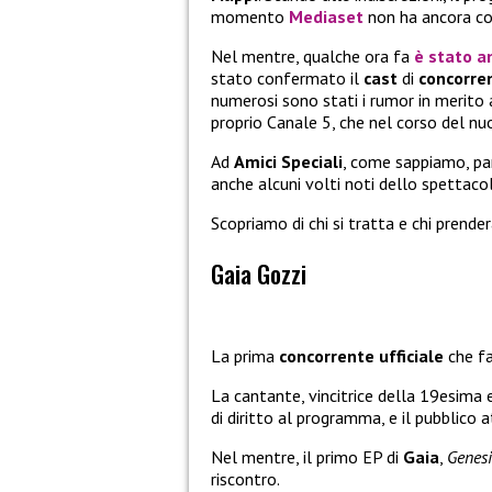
momento
Mediaset
non ha ancora co
Nel mentre, qualche ora fa
è stato a
stato confermato il
cast
di
concorre
numerosi sono stati i rumor in merito a
proprio Canale 5, che nel corso del nu
Ad
Amici Speciali
, come sappiamo, pa
anche alcuni volti noti dello spettacol
Scopriamo di chi si tratta e chi prende
Gaia Gozzi
La prima
concorrente ufficiale
che fa
La cantante, vincitrice della 19esima 
di diritto al programma, e il pubblico a
Nel mentre, il primo EP di
Gaia
,
Genesi
riscontro.