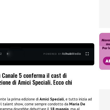
Ad
hub
Media
/
2
POWERED BY
 Canale 5 conferma il cast di
zione di Amici Speciali. Ecco chi
nte la prima edizione di
Amici Speciali
, e tutto inizia ad
del talent show, come sempre condotto da
Maria De
programma dovrebbe debuttare il
18 maggio
, ma al