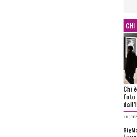
CHI
Chi 
foto
dall
LUCREZ
BigMa
Lazze