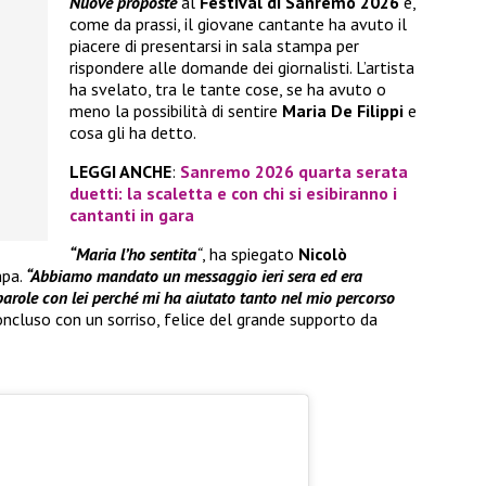
Nuove proposte
al
Festival di Sanremo 2026
e,
come da prassi, il giovane cantante ha avuto il
piacere di presentarsi in sala stampa per
rispondere alle domande dei giornalisti. L’artista
ha svelato, tra le tante cose, se ha avuto o
meno la possibilità di sentire
Maria De Filippi
e
cosa gli ha detto.
LEGGI ANCHE
:
Sanremo 2026 quarta serata
duetti: la scaletta e con chi si esibiranno i
cantanti in gara
“Maria l’ho sentita
“
, ha spiegato
Nicolò
mpa.
“Abbiamo mandato un messaggio ieri sera ed era
arole con lei perché mi ha aiutato tanto nel mio percorso
oncluso con un sorriso, felice del grande supporto da