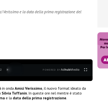
i Verissimo e la data della prima registrazione del
Ad
hub
Media
/
2
POWERED BY
à in onda
Amici Verissimo
, il nuovo format ideato da
n
Silvia Toffanin
. In queste ore nel mentre è stato
mma
e la
data della prima registrazione
.