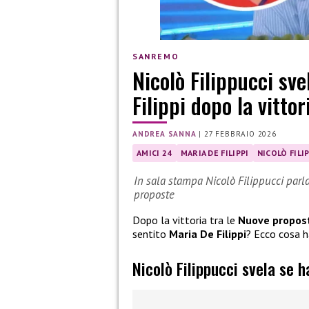
SANREMO
Nicolò Filippucci sve
Filippi dopo la vitto
ANDREA SANNA
|
27 FEBBRAIO 2026
AMICI 24
MARIA DE FILIPPI
NICOLÒ FILI
In sala stampa Nicolò Filippucci parla 
proposte
Dopo la vittoria tra le
Nuove propos
sentito
Maria De Filippi
? Ecco cosa h
Nicolò Filippucci svela se h