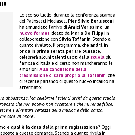
imo
Lo scorso luglio, durante la conferenza stampa
dei Palinsesti Mediaset,
Pier Silvio Berlusconi
ha annunciato l’arrivo di
Amici Verissimo
, un
nuovo format
ideato da
Maria De Filippi
in
collaborazione con
Silvia Toffanin
. Stando a
quanto rivelato, il programma, che
andrà in
onda in prima serata per tre puntate
,
celebrerà alcuni talenti usciti dalla
scuola
più
famosa d’Italia e di certo non mancheranno le
emozioni.
Alla conduzione della
trasmissione ci sarà proprio la
Toffanin
, che
di recente parlando di questo nuovo incarico ha
affermato:
a abbastanza. Ma celebrare i talenti usciti da questa scuola
roposta che non potevo non accettare e che mi rende felice.
crescere e diventare certezze della musica e della danza.
me sarà un onore”.
mo e qual è la data della prima registrazione?
Oggi,
risposte a queste domande. Stando a quanto rivela in