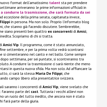
l nuovo format dell’amatissimo
talent
sta per prendere
ettimane arriveranno le prime informazioni ufficiali in
a condurre la trasmissione, che sarà formata da sei
 ad eccezione della prima serata, capitanata invece,
ilippi
in persona. Ma non solo. Proprio l’informato blog
ni, che stanno già facendo discutere. Sembrerebbe,
one siano presenti ben quattro
ex concorrenti
di
Amici
,
edita. Scopriamo di chi si tratta.
di
Amici Vip
. Il programma, come è stato annunciato,
 fine settembre, e per la prima volta vedrà scontrarsi
che si cimenteranno nel canto e nel ballo. Come sempre
 dopo settimana, per sei puntate, si scontreranno tra
ssoluto. A condurre la trasmissione ci sarà niente che meno
ntarsi in questa nuova sfida. Ma non solo. Ad affiancare la
utto, ci sarà la stessa
Maria De Filippi
, che
iando campo libero alla presentatrice svizzera.
ali saranno i concorrenti di
Amici Vip
, viene svelato che
t faranno parte del
cast
. Tuttavia i vecchi allievi non
no un ruolo del tutto inedito, che ancora non è stato
hi farà parte della giuria.