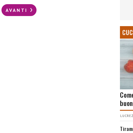
AVANTI
CUC
Come
buon
LUCREZ
Tiram