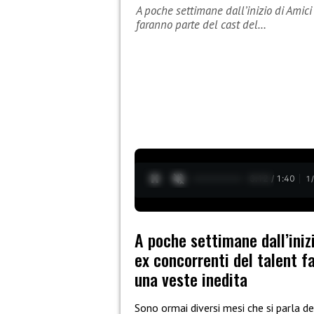
A poche settimane dall’inizio di Amici
faranno parte del cast del…
0:13 / 1:40
1
A poche settimane dall’iniz
ex concorrenti del talent f
una veste inedita
Sono ormai diversi mesi che si parla de