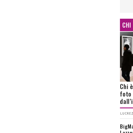
CHI
Chi 
foto
dall
LUCREZ
BigMa
Lazze