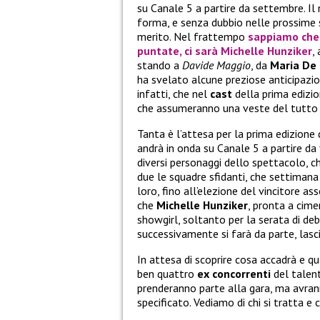
su Canale 5 a partire da settembre. I
forma, e senza dubbio nelle prossime s
merito. Nel frattempo
sappiamo che 
puntate, ci sarà
Michelle Hunziker
,
stando a
Davide Maggio
, da
Maria De F
ha svelato alcune preziose anticipazio
infatti, che nel
cast
della prima edizi
che assumeranno una veste del tutto in
Tanta è l’attesa per la prima edizione 
andrà in onda su Canale 5 a partire da
diversi personaggi dello spettacolo, 
due le squadre sfidanti, che settimana
loro, fino all’elezione del vincitore a
che
Michelle Hunziker
, pronta a cime
showgirl, soltanto per la serata di deb
successivamente si farà da parte, lasc
In attesa di scoprire cosa accadrà e qu
ben quattro
ex concorrenti
del talen
prenderanno parte alla gara, ma avran
specificato. Vediamo di chi si tratta e c