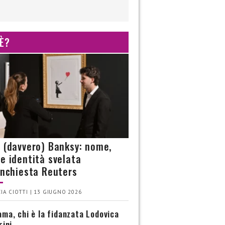
 È?
è (davvero) Banksy: nome,
 e identità svelata
’inchiesta Reuters
IA CIOTTI | 13 GIUGNO 2026
ma, chi è la fidanzata Lodovica
rini