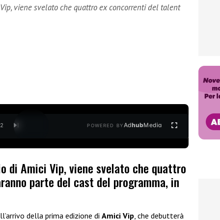
 Vip, viene svelato che quattro ex concorrenti del talent
Ad
hub
Media
/
2
POWERED BY
io di Amici Vip, viene svelato che quattro
aranno parte del cast del programma, in
ll’arrivo della prima edizione di
Amici Vip
, che debutterà