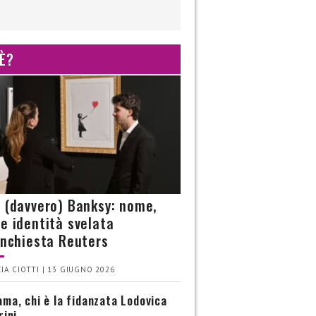
 È?
è (davvero) Banksy: nome,
 e identità svelata
’inchiesta Reuters
IA CIOTTI | 13 GIUGNO 2026
ma, chi è la fidanzata Lodovica
rini