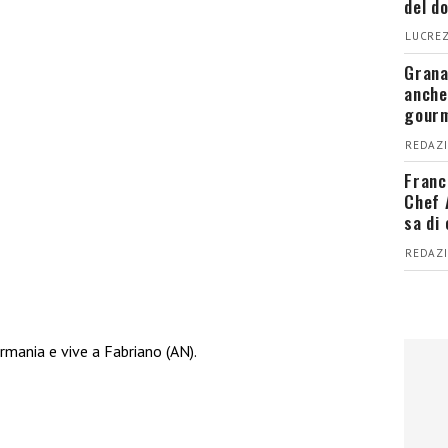
del d
LUCREZ
Grana
anche
gour
REDAZI
Franc
Chef 
sa di
REDAZI
rmania e vive a Fabriano (AN).