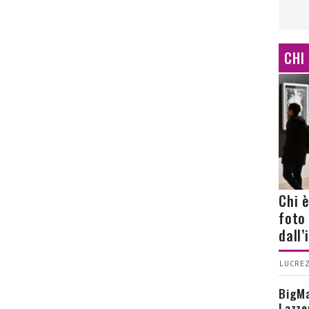
CHI
Chi 
foto
dall
LUCREZ
BigMa
Lazze