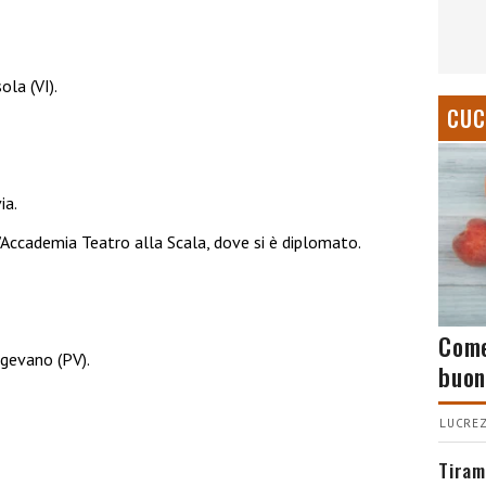
la (VI).
CUC
ia.
’Accademia Teatro alla Scala, dove si è diplomato.
Come
gevano (PV).
buon
LUCREZ
Tiram