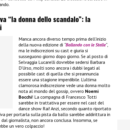
ando.
iva “la donna dello scandalo”: la
i
Manca ancora diverso tempo prima dell’inizio
della nuova edizione di
“
Ballando con le Stelle
“
,
ma le indiscrezioni su cast e giuria si
susseguono giorno dopo giorno. Se al posto di
Selvaggia Lucarelli dovrebbe sedersi Barbara
D’Urso, molti sono ancora i dubbi legati al
possibile cast di quella che si preannuncia
essere una stagione imperdibile. L’ultima
clamorosa indiscrezione vede una donna molto
nota al mondo del gossip, ovvero
Noemi
Bocchi
! La compagna di Francesco Totti
sarebbe in trattativa per essere nel cast del
dance show Rai! Anzi, secondo quanto riportato
va per portarla sulla pista da ballo sarebbe addirittura in
dal giornalista, non ancora conclusa. Insomma, se
rebbe un vero colpaccio!