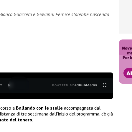
ra Bianca Guaccero e Giovanni Pernice starebbe nascendo
Ad
hub
Media
/
2
POWERED BY
ercorso a
Ballando con le stelle
accompagnata dal
distanza di tre settimana dall’inizio del programma, c’è già
nato del tenero
.