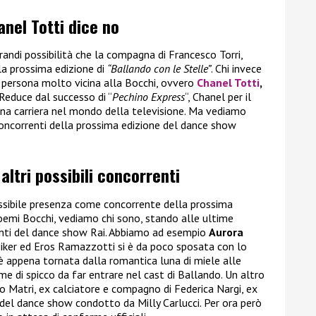
anel Totti dice no
andi possibilità che la compagna di Francesco Torri,
lla prossima edizione di
“Ballando con le Stelle”
. Chi invece
a persona molto vicina alla Bocchi, ovvero
Chanel Totti
,
i. Reduce dal successo di “
Pechino Express
“, Chanel per il
a carriera nel mondo della televisione. Ma vediamo
 concorrenti della prossima edizione del dance show
 altri possibili concorrenti
 possibile presenza come concorrente della prossima
emi Bocchi, vediamo chi sono, stando alle ultime
orrenti del dance show Rai. Abbiamo ad esempio
Aurora
nziker ed Eros Ramazzotti si è da poco sposata con lo
 appena tornata dalla romantica luna di miele alle
 di spicco da far entrare nel cast di Ballando. Un altro
o Matri, ex calciatore e compagno di Federica Nargi, ex
 del dance show condotto da Milly Carlucci. Per ora però