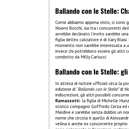
Ballando con le Stelle: Ch
Come abbiamo appena visto, ci sono gr
Noemi Bocchi, sia tra i concorrenti de
avrebbe declinato l’invito sarebbe un
figlia dell’ex calciatore e di Ilary Blas
momento non sarebbe interessata a un
invece chi potrebbero essere gli altri
condotto da Milly Carlucci.
Ballando con le Stelle: gli
In attesa di notizie ufficiali circa la
edizione di “
Ballando con le Stelle”
di No
indiscrezioni, gli altri possibili conc
Ramazzotti
: la figlia di Michelle Hu
storico compagno Goffredo Cerza ed è
Maldive e sarebbe senza dubbio un nome
nome che circola è quello di Alessandr
velina e anche ex concorrente proprio