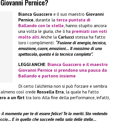
 Giovanni Pernice?
Bianca Guaccero
e il suo maestro
Giovanni
Pernice
, durante la
terza puntata di
Ballando con le stelle
, hanno stupito ancora
una volta le giuria, che li ha
premiati con voti
molto alti
. Anche la
Carlucci
stessa ha fatto
loro i complimenti:
“Fusione di energia, tecnica,
emozione, cuore, emozioni… Il massimo di uno
spettacolo, questa è la tecnica completa”.
LEGGI ANCHE
:
Bianca Guaccero e il maestro
Giovanni Pernice si prendono una pausa da
Ballando e partono insieme
Di certo l’alchimia non si può forzare e sembra
 O almeno così crede
Rossella Erra
, la quale ha fatto
o a un flirt
tra loro. Alla fine della performance, infatti,
to il momento per te di essere felice! Te lo meriti. Sto vedendo
ccio… E in quello che succede nella sala delle stelle…