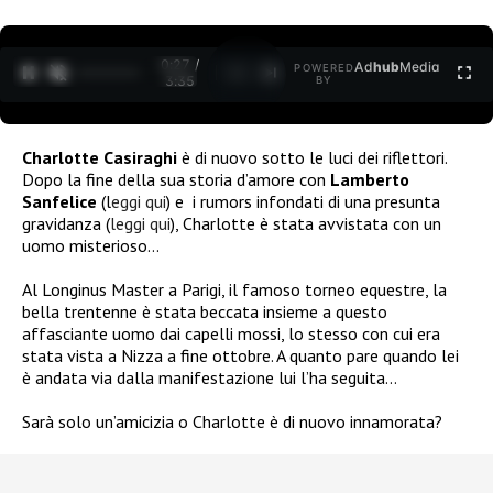
0:27 /
Ad
hub
Media
POWERED
1
/
2
3:35
BY
Charlotte Casiraghi
è di nuovo sotto le luci dei riflettori.
Dopo la fine della sua storia d’amore
con
Lamberto
Sanfelice
(l
eggi qui
) e
i rumors infondati di una presunta
gravidanza (
leggi qui
), Charlotte è stata avvistata con un
uomo misterioso…
Al Longinus Master a Parigi, il famoso torneo equestre, la
bella trentenne è stata beccata insieme a questo
affasciante uomo dai capelli mossi, lo stesso con cui era
stata vista a Nizza a fine ottobre. A quanto pare quando lei
è andata via dalla manifestazione lui l’ha seguita…
Sarà solo un’amicizia o Charlotte è di nuovo innamorata?