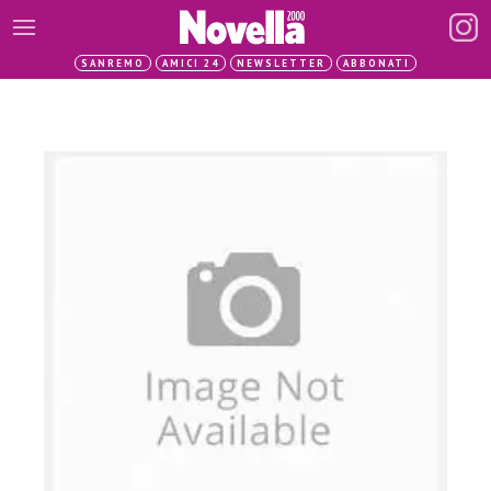
SANREMO
AMICI 24
NEWSLETTER
ABBONATI