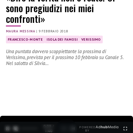
sono pregiudizi nei miei
confronti»
MAURA MESSINA
|
9 FEBBRAIO 2018
FRANCESCO-MONTE
ISOLA DEI FAMOSI
VERISSIMO
Una puntata davvero scoppiettante la prossima di
Verissimo, prevista per il prossimo 10 febbraio su Canale 5.
Nel salotto di Silvia…
0:30 /
Ad
hub
Media
POWERED
1
/
2
1:40
BY