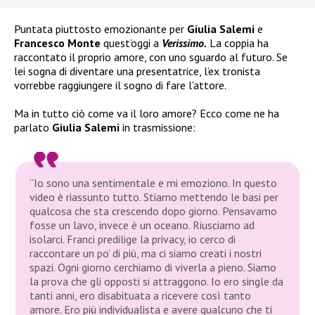
Puntata piuttosto emozionante per
Giulia Salemi
e
Francesco Monte
quest’oggi a
Verissimo.
La coppia ha
raccontato il proprio amore, con uno sguardo al futuro. Se
lei sogna di diventare una presentatrice, l’ex tronista
vorrebbe raggiungere il sogno di fare l’attore.
Ma in tutto ciò come va il loro amore? Ecco come ne ha
parlato
Giulia Salemi
in trasmissione:
“Io sono una sentimentale e mi emoziono. In questo
video è riassunto tutto. Stiamo mettendo le basi per
qualcosa che sta crescendo dopo giorno. Pensavamo
fosse un lavo, invece è un oceano. Riusciamo ad
isolarci. Franci predilige la privacy, io cerco di
raccontare un po’ di più, ma ci siamo creati i nostri
spazi. Ogni giorno cerchiamo di viverla a pieno. Siamo
la prova che gli opposti si attraggono. Io ero single da
tanti anni, ero disabituata a ricevere così tanto
amore. Ero più individualista e avere qualcuno che ti