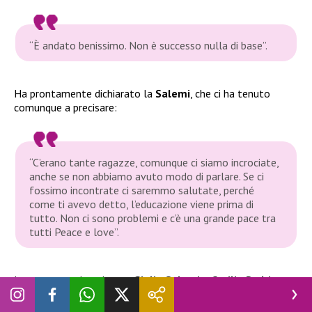
“È andato benissimo. Non è successo nulla di base”.
Ha prontamente dichiarato la
Salemi
, che ci ha tenuto
comunque a precisare:
“C’erano tante ragazze, comunque ci siamo incrociate,
anche se non abbiamo avuto modo di parlare. Se ci
fossimo incontrate ci saremmo salutate, perché
come ti avevo detto, l’educazione viene prima di
tutto. Non ci sono problemi e c’è una grande pace tra
tutti Peace e love”
.
Insomma sembra che tra
Giulia Salemi
e
Cecilia Rodriguez
sia ritornato il sereno. Questo dopo il periodo burrascoso a
causa della relazione tra
Giulia
e l’ex fidanzato della