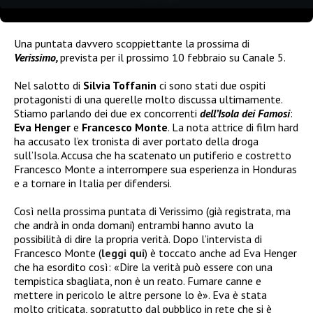
Una puntata davvero scoppiettante la prossima di
Verissimo,
prevista per il prossimo 10 febbraio su Canale 5.
Nel salotto di
Silvia Toffanin
ci sono stati due ospiti
protagonisti di una querelle molto discussa ultimamente.
Stiamo parlando dei due ex concorrenti
d
ell’Isola
dei Famosi
:
Eva Henger
e
Francesco Monte
. La nota attrice di film hard
ha accusato l’ex tronista di aver portato della droga
sull’Isola. Accusa che ha scatenato un putiferio e costretto
Francesco Monte a interrompere sua esperienza in Honduras
e a tornare in Italia per difendersi.
Così nella prossima puntata di Verissimo (già registrata, ma
che andrà in onda domani) entrambi hanno avuto la
possibilità di dire la propria verità.
Dopo l’intervista di
Francesco Monte (
leggi qui
) è toccato anche ad Eva Henger
che ha esordito così:
«Dire la verità può essere con una
tempistica sbagliata, non è un reato. Fumare canne e
mettere in pericolo le altre persone lo è».
Eva è stata
molto criticata, sopratutto dal pubblico in rete che si è