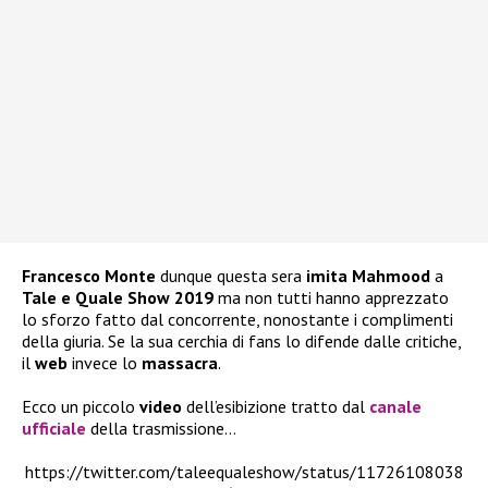
Francesco Monte
dunque questa sera
imita
Mahmood
a
Tale e Quale Show 2019
ma non tutti hanno apprezzato
lo sforzo fatto dal concorrente, nonostante i complimenti
della giuria. Se la sua cerchia di fans lo difende dalle critiche,
il
web
invece lo
massacra
.
Ecco un piccolo
video
dell’esibizione tratto dal
canale
ufficiale
della trasmissione…
https://twitter.com/taleequaleshow/status/11726108038