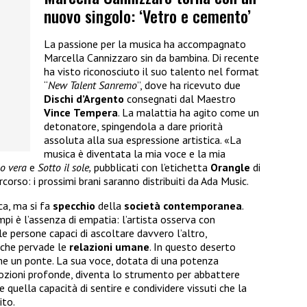
nuovo singolo: ‘Vetro e cemento’
La passione per la musica ha accompagnato
Marcella Cannizzaro sin da bambina. Di recente
ha visto riconosciuto il suo talento nel format
“
New Talent Sanremo
”, dove ha ricevuto due
Dischi
d’Argento
consegnati dal Maestro
Vince
Tempera
. La malattia ha agito come un
detonatore, spingendola a dare priorità
assoluta alla sua espressione artistica. «La
musica è diventata la mia voce e la mia
o vera
e
Sotto il sole,
pubblicati con l’etichetta
Orangle
di
corso: i prossimi brani saranno distribuiti da Ada Music.
ca, ma si fa
specchio
della
società
contemporanea
.
pi è l’assenza di empatia: l’artista osserva con
 persone capaci di ascoltare davvero l’altro,
 che pervade le
relazioni
umane
. In questo deserto
me un ponte. La sua voce, dotata di una potenza
ozioni profonde, diventa lo strumento per abbattere
e quella capacità di sentire e condividere vissuti che la
ito.