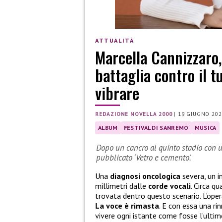
ATTUALITÀ
Marcella Cannizzaro, 
battaglia contro il 
vibrare
REDAZIONE NOVELLA 2000
|
19 GIUGNO 202
ALBUM
FESTIVAL DI SANREMO
MUSICA
Dopo un cancro al quinto stadio con un
pubblicato ‘Vetro e cemento’.
Una
diagnosi
oncologica
severa, un i
millimetri dalle
corde
vocali
. Circa qu
trovata dentro questo scenario. L’opera
La voce è rimasta
. E con essa una r
vivere ogni istante come fosse l’ulti