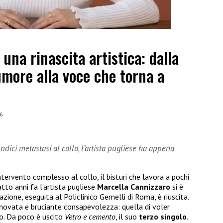
una rinascita artistica: dalla
tumore alla voce che torna a
6
dici metastasi al collo, l’artista pugliese ha appena
ntervento complesso al collo, il bisturi che lavora a pochi
atto anni fa l’artista pugliese
Marcella
Cannizzaro
si è
zione, eseguita al Policlinico Gemelli di Roma, è riuscita.
innovata e bruciante consapevolezza: quella di voler
mo. Da poco è uscito
Vetro e cemento
, il suo
terzo
singolo
.