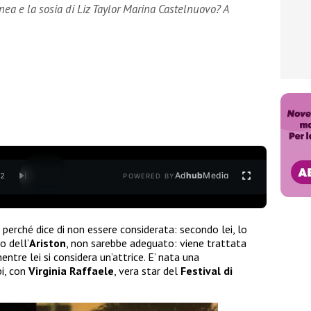
 e la sosia di Liz Taylor Marina Castelnuovo? A
Ad
hub
Media
/
2
POWERED BY
perché dice di non essere considerata: secondo lei, lo
o dell’
Ariston
, non sarebbe adeguato: viene trattata
tre lei si considera un’attrice. E’ nata una
pi, con
Virginia
Raffaele
, vera star del
Festival di