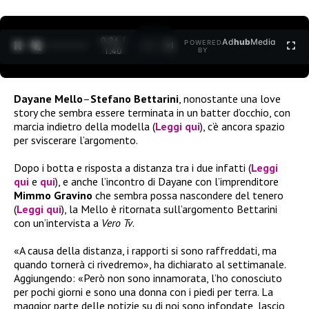
0:27 /
Ad
hub
Media
POWERED
1
/
2
1:40
BY
Dayane Mello
–
Stefano Bettarini
, nonostante una love
story che sembra essere terminata in un batter d’occhio, con
marcia indietro della modella (
Leggi qui
), c’è ancora spazio
per sviscerare l’argomento.
Dopo i botta e risposta a distanza tra i due infatti (
Leggi
qui
e
qui
), e anche l’incontro di Dayane con l’imprenditore
Mimmo Gravino
che sembra possa nascondere del tenero
(
Leggi qui
), la Mello è ritornata sull’argomento Bettarini
con un’intervista a
Vero Tv
.
«A causa della distanza, i rapporti si sono raffreddati, ma
quando tornerà ci rivedremo», ha dichiarato al settimanale.
Aggiungendo: «Però non sono innamorata, l’ho conosciuto
per pochi giorni e sono una donna con i piedi per terra. La
maggior parte delle notizie su di noi sono infondate, lascio