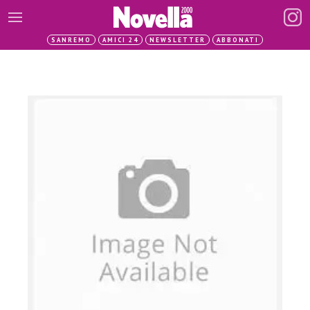
SANREMO
AMICI 24
NEWSLETTER
ABBONATI