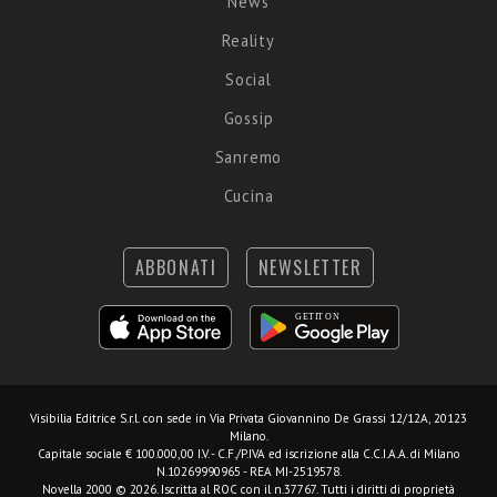
News
Reality
Social
Gossip
Sanremo
Cucina
ABBONATI
NEWSLETTER
Visibilia Editrice S.r.l.
con sede in Via Privata Giovannino De Grassi 12/12A, 20123
Milano.
Capitale sociale € 100.000,00 I.V. - C.F./P.IVA ed iscrizione alla C.C.I.A.A. di Milano
N.10269990965 - REA MI-2519578.
Novella 2000 © 2026. Iscritta al ROC con il n.37767. Tutti i diritti di proprietà