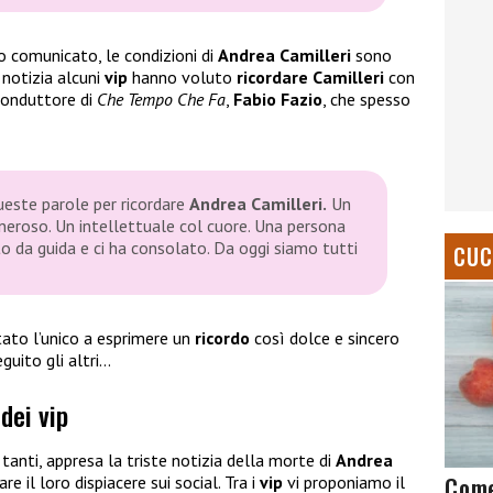
o comunicato, le condizioni di
Andrea Camilleri
sono
 notizia alcuni
vip
hanno voluto
ricordare Camilleri
con
 conduttore di
Che Tempo Che Fa
,
Fabio Fazio
, che spesso
queste parole per ricordare
Andrea Camilleri.
Un
neroso. Un intellettuale col cuore. Una persona
to da guida e ci ha consolato. Da oggi siamo tutti
CUC
tato l’unico a esprimere un
ricordo
così dolce e sincero
eguito gli altri…
 dei vip
 tanti, appresa la triste notizia della morte di
Andrea
Come
e il loro dispiacere sui social. Tra i
vip
vi proponiamo il