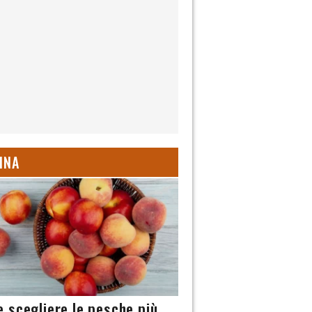
INA
 scegliere le pesche più