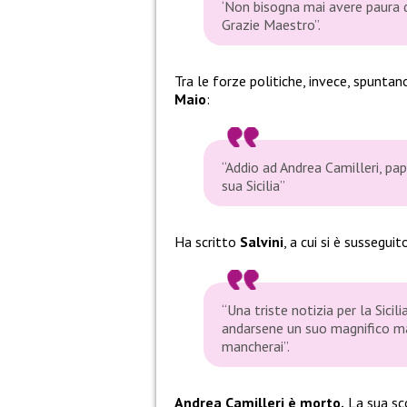
‘Non bisogna mai avere paura del
Grazie Maestro”.
Tra le forze politiche, invece, spuntan
Maio
:
“Addio ad Andrea Camilleri, pa
sua Sicilia”
Ha scritto
Salvini
, a cui si è sussegui
“Una triste notizia per la Sicili
andarsene un suo magnifico mae
mancherai”.
Andrea Camilleri è morto.
La sua sco