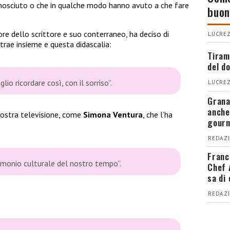
conosciuto o che in qualche modo hanno avuto a che fare
buon
re dello scrittore e suo conterraneo, ha deciso di
LUCREZ
itrae insieme e questa didascalia:
Tiram
del d
o ricordare così, con il sorriso”.
LUCREZ
Grana
anche
 nostra televisione, come
Simona Ventura
, che l’ha
gour
REDAZI
Franc
rimonio culturale del nostro tempo”.
Chef 
sa di
REDAZI