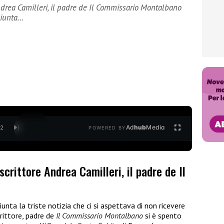
Andrea Camilleri, il padre de Il Commissario Montalbano
giunta…
Ad
hub
Media
/
2
POWERED BY
crittore Andrea Camilleri, il padre de Il
nta la triste notizia che ci si aspettava di non ricevere
crittore, padre de
Il Commissario Montalbano
si è spento