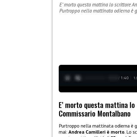
E’ morto questa mattina lo scrittore 
Purtroppo nella mattinata odierna è 
0:14 / 1:40
1
E’ morto questa mattina lo s
Commissario Montalbano
Purtroppo nella mattinata odierna è giu
mai:
Andrea Camilleri è morto
. Lo s