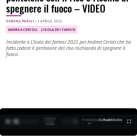
spegnere il fuoco – VIDEO
DEBORA PARIGI
|
1 APRILE 2021
ANDREA CERIOLI
L'ISOLA DEI FAMOSI
Incidente a L’Isola dei famosi 2021 per Andrea Cerioli che ha
fatto cadere il pentolone del riso rischiando di spegnere il
fuoco.
0:27 /
Ad
hub
Media
POWERED
1
/
2
3:35
BY