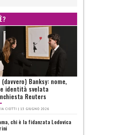
 È?
è (davvero) Banksy: nome,
 e identità svelata
’inchiesta Reuters
IA CIOTTI | 13 GIUGNO 2026
ma, chi è la fidanzata Lodovica
rini