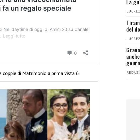
La gu
LUCREZ
Tiram
del d
LUCREZ
Grana
anche
gour
le coppie di Matrimonio a prima vista 6
REDAZI