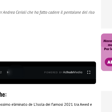
r Andrea Cerioli che ha fatto cadere il pentolone del riso
Ad
hub
Media
/
2
POWERED BY
he:
rossimo eliminato de L’Isola dei famosi 2021 tra Awed e