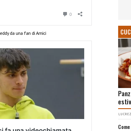
CUC
eddy da una fan di Amici
Panz
esti
LUCREZ
Come 