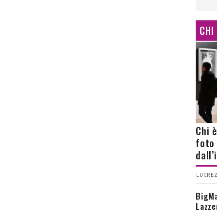
CHI
Chi 
foto
dall
LUCREZ
BigMa
Lazze