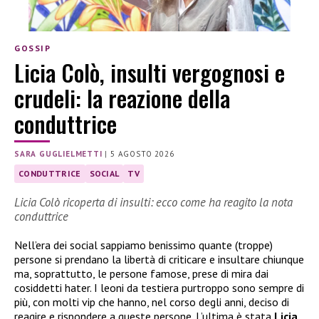
GOSSIP
Licia Colò, insulti vergognosi e
crudeli: la reazione della
conduttrice
SARA GUGLIELMETTI
|
5 AGOSTO 2026
CONDUTTRICE
SOCIAL
TV
Licia Colò ricoperta di insulti: ecco come ha reagito la nota
conduttrice
Nell’era dei social sappiamo benissimo quante (troppe)
persone si prendano la libertà di criticare e insultare chiunque
ma, soprattutto, le persone famose, prese di mira dai
cosiddetti hater. I leoni da testiera purtroppo sono sempre di
più, con molti vip che hanno, nel corso degli anni, deciso di
reagire e rispondere a queste persone. L’ultima è stata
Licia