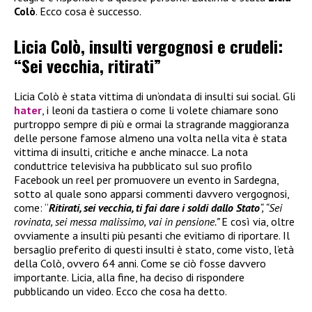
Colò
. Ecco cosa è successo.
Licia Colò, insulti vergognosi e crudeli:
“Sei vecchia, ritirati”
Licia Colò è stata vittima di un’ondata di insulti sui social. Gli
hater
, i leoni da tastiera o come li volete chiamare sono
purtroppo sempre di più e ormai la stragrande maggioranza
delle persone famose almeno una volta nella vita è stata
vittima di insulti, critiche e anche minacce. La nota
conduttrice televisiva ha pubblicato sul suo profilo
Facebook un reel per promuovere un evento in Sardegna,
sotto al quale sono apparsi commenti davvero vergognosi,
come: “
Ritirati, sei vecchia, ti fai dare i soldi dallo Stato
“, “Sei
rovinata, sei messa malissimo, vai in pensione.”
E così via, oltre
ovviamente a insulti più pesanti che evitiamo di riportare. Il
bersaglio preferito di questi insulti è stato, come visto, l’età
della Colò, ovvero 64 anni. Come se ciò fosse davvero
importante. Licia, alla fine, ha deciso di rispondere
pubblicando un video. Ecco che cosa ha detto.