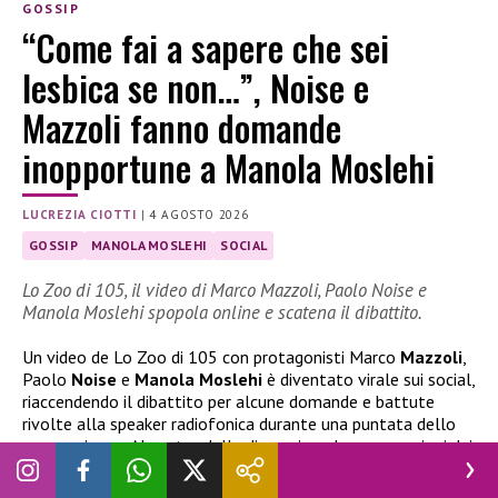
GOSSIP
“Come fai a sapere che sei
lesbica se non…”, Noise e
Mazzoli fanno domande
inopportune a Manola Moslehi
LUCREZIA CIOTTI
|
4 AGOSTO 2026
GOSSIP
MANOLA MOSLEHI
SOCIAL
Lo Zoo di 105, il video di Marco Mazzoli, Paolo Noise e
Manola Moslehi spopola online e scatena il dibattito.
Un video de Lo Zoo di 105 con protagonisti Marco
Mazzoli
,
Paolo
Noise
e
Manola Moslehi
è diventato virale sui social,
riaccendendo il dibattito per alcune domande e battute
rivolte alla speaker radiofonica durante una puntata dello
scorso giugno. Al centro della discussione le provocazioni dei
conduttori sull’orientamento sessuale dell’ospite e le sue
risposte, che hanno diviso il pubblico online.