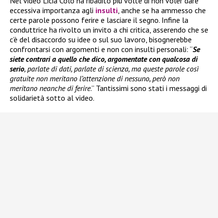
Nel video Licia Colò ha ribadito più volte di non voler dare
eccessiva importanza agli
insulti
, anche se ha ammesso che
certe parole possono ferire e lasciare il segno. Infine la
conduttrice ha rivolto un invito a chi critica, asserendo che se
c’è del disaccordo su idee o sul suo lavoro, bisognerebbe
confrontarsi con argomenti e non con insulti personali: “
Se
siete contrari a quello che dico, argomentate con qualcosa di
serio
, parlate di dati, parlate di scienza, ma queste parole così
gratuite non meritano l’attenzione di nessuno, però non
meritano neanche di ferire
.” Tantissimi sono stati i messaggi di
solidarietà sotto al video.