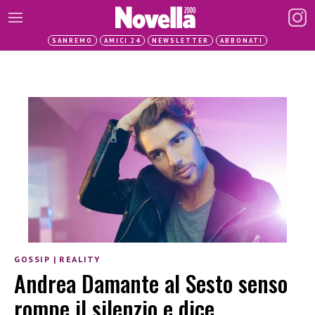
SANREMO
AMICI 24
NEWSLETTER
ABBONATI
GOSSIP
|
REALITY
Andrea Damante al Sesto senso
rompe il silenzio e dice…