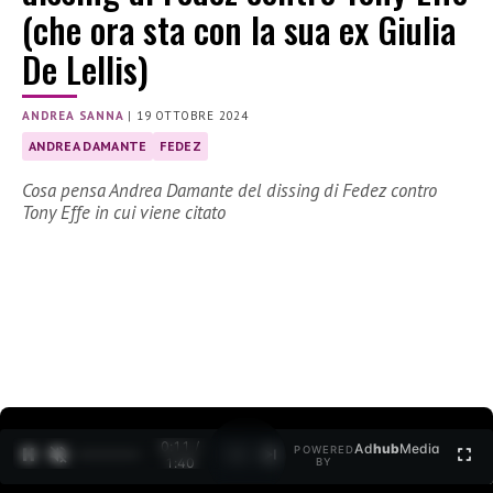
(che ora sta con la sua ex Giulia
De Lellis)
ANDREA SANNA
|
19 OTTOBRE 2024
ANDREA DAMANTE
FEDEZ
Cosa pensa Andrea Damante del dissing di Fedez contro
Tony Effe in cui viene citato
0:13 /
Ad
hub
Media
POWERED
1
/
2
1:40
BY