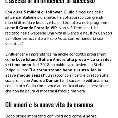
L’ascesa di un’influencer di successo
Con oltre 5 milioni di follower, Giulia
è oggi una delle
influencer italiane più amate. Ha collaborato con grandi
marchi di moda e beauty e ha partecipato a noti programmi
come il
Grande Fratello VIP
. Non si è fermata lì: ha
recitato nella webserie Una Vita in Bianco e nel film Genitori
vs Influencer accanto a Fabio Volo, confermando la sua
versatilità.
L’influencer e imprenditrice ha anche condotto programmi
come
Love Island Italia e Amore alla prova – La crisi del
settimo anno
. Nel 2018 ha pubblicato, insieme a Stella
Pulpo, il libro
“Le corna stanno bene su tutto. Ma io
stavo meglio senza!”
, un racconto sincero e diretto sulla
sua storia con
Andrea Damante
. Il successo editoriale ha
consacrato Giulia come voce autentica di una generazione
che non ha paura di mostrarsi fragile ma vera.
Gli amori e la nuova vita da mamma
Dopo storie importanti con volti noti come
Andrea