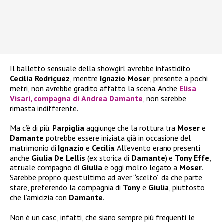
Il balletto sensuale della showgirl avrebbe infastidito
Cecilia Rodriguez
, mentre
Ignazio Moser
, presente a pochi
metri, non avrebbe gradito affatto la scena. Anche
Elisa
Visari
, compagna di
Andrea Damante
, non sarebbe
rimasta indifferente.
Ma c’è di più.
Parpiglia
aggiunge che la rottura tra
Moser
e
Damante
potrebbe essere iniziata già in occasione del
matrimonio di
Ignazio
e
Cecilia
. All’evento erano presenti
anche
Giulia De Lellis
(ex storica di
Damante
) e
Tony Effe
,
attuale compagno di
Giulia
e oggi molto legato a
Moser
.
Sarebbe proprio quest’ultimo ad aver “scelto” da che parte
stare, preferendo la compagnia di
Tony
e
Giulia
, piuttosto
che l’amicizia con
Damante
.
Non è un caso, infatti, che siano sempre più frequenti le