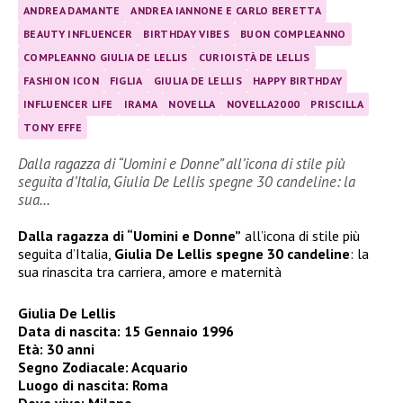
ANDREA DAMANTE
ANDREA IANNONE E CARLO BERETTA
BEAUTY INFLUENCER
BIRTHDAY VIBES
BUON COMPLEANNO
COMPLEANNO GIULIA DE LELLIS
CURIOISTÀ DE LELLIS
FASHION ICON
FIGLIA
GIULIA DE LELLIS
HAPPY BIRTHDAY
INFLUENCER LIFE
IRAMA
NOVELLA
NOVELLA2000
PRISCILLA
TONY EFFE
Dalla ragazza di “Uomini e Donne” all’icona di stile più
seguita d’Italia, Giulia De Lellis spegne 30 candeline: la
sua…
Dalla ragazza di “Uomini e Donne”
all’icona di stile più
seguita d’Italia,
Giulia De Lellis spegne 30 candeline
: la
sua rinascita tra carriera, amore e maternità
Giulia De Lellis
Data di nascita: 15 Gennaio 1996
Età: 30 anni
Segno Zodiacale: Acquario
Luogo di nascita: Roma