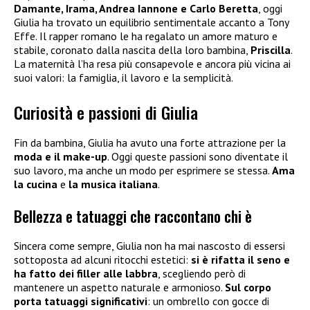
Damante, Irama, Andrea Iannone e Carlo Beretta
, oggi
Giulia ha trovato un equilibrio sentimentale accanto a Tony
Effe. Il rapper romano le ha regalato un amore maturo e
stabile, coronato dalla nascita della loro bambina,
Priscilla
.
La maternità l’ha resa più consapevole e ancora più vicina ai
suoi valori: la famiglia, il lavoro e la semplicità.
Curiosità e passioni di Giulia
Fin da bambina, Giulia ha avuto una forte attrazione per la
moda e il make-up
. Oggi queste passioni sono diventate il
suo lavoro, ma anche un modo per esprimere se stessa.
Ama
la cucina
e
la musica italiana
.
Bellezza e tatuaggi che raccontano chi è
Sincera come sempre, Giulia non ha mai nascosto di essersi
sottoposta ad alcuni ritocchi estetici:
si è rifatta il seno e
ha fatto dei filler alle labbra
, scegliendo però di
mantenere un aspetto naturale e armonioso.
Sul corpo
porta tatuaggi significativi
: un ombrello con gocce di