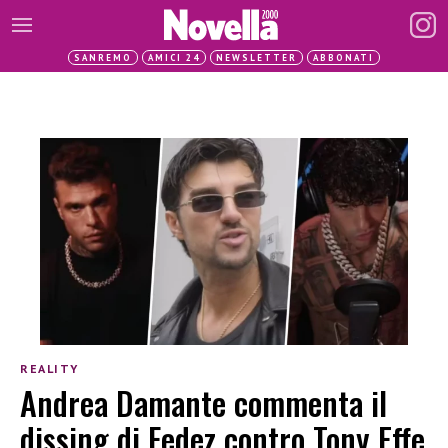
SANREMO
AMICI 24
NEWSLETTER
ABBONATI
REALITY
Andrea Damante commenta il
dissing di Fedez contro Tony Effe