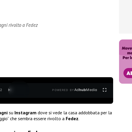
agni rivolto a Fedez
Ad
hub
Media
/
2
POWERED BY
agni
su
Instagram
dove si vede la casa addobbata per la
ggio” che sembra essere rivolto a
Fedez
.