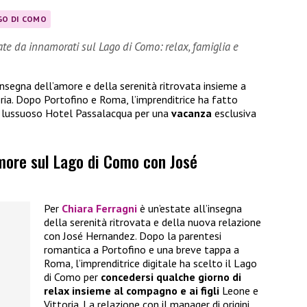
GO DI COMO
ate da innamorati sul Lago di Como: relax, famiglia e
insegna dell’amore e della serenità ritrovata insieme a
oria. Dopo Portofino e Roma, l’imprenditrice ha fatto
il lussuoso Hotel Passalacqua per una
vacanza
esclusiva
amore sul Lago di Como con José
Per
Chiara Ferragni
è un’estate all’insegna
della serenità ritrovata e della nuova relazione
con José Hernandez. Dopo la parentesi
romantica a Portofino e una breve tappa a
Roma, l’imprenditrice digitale ha scelto il Lago
di Como per
concedersi qualche giorno di
relax insieme al compagno
e ai figli
Leone e
Vittoria. La relazione con il manager di origini