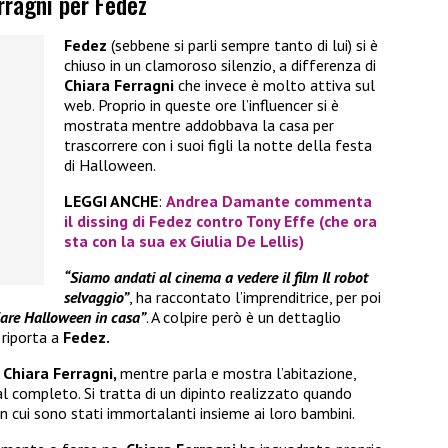
rragni per Fedez
Fedez
(sebbene si parli sempre tanto di lui) si è
chiuso in un clamoroso silenzio, a differenza di
Chiara Ferragni
che invece è molto attiva sul
web. Proprio in queste ore l’influencer si è
mostrata mentre addobbava la casa per
trascorrere con i suoi figli la notte della festa
di Halloween.
LEGGI ANCHE
:
Andrea Damante commenta
il dissing di Fedez contro Tony Effe (che ora
sta con la sua ex Giulia De Lellis)
“Siamo andati al cinema a vedere il film Il robot
selvaggio”
, ha raccontato l’imprenditrice, per poi
iare Halloween in casa”
. A colpire però è un dettaglio
riporta a
Fedez.
a
Chiara Ferragni,
mentre parla e mostra l’abitazione,
al completo. Si tratta di un dipinto realizzato quando
n cui sono stati immortalanti insieme ai loro bambini.