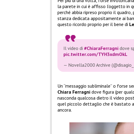
Per più di una volta, forse involontar
la parete in cui è affisso l’oggetto in
perché abbia ripreso proprio il quadro,
stanza dedicata appositamente ai bam
questo ricordo proprio per il bene di
L
Il video di
#ChiaraFerragni
dove sp
pic.twitter.com/TYH3xdmOkL
— Novella2000 Archive (@disagio_
Un “messaggio subliminale” o forse se
Chiara Ferragni
dove figura (per qua
nasconda qualcosa dietro il video posta
quel piccolo dettaglio che è bastato a
ancora.