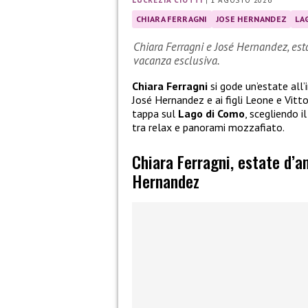
LUCREZIA CIOTTI
|
1 AGOSTO 2026
CHIARA FERRAGNI
JOSE HERNANDEZ
LA
Chiara Ferragni e José Hernandez, est
vacanza esclusiva.
Chiara Ferragni
si gode un’estate all’
José Hernandez e ai figli Leone e Vitt
tappa sul
Lago di Como
, scegliendo 
tra relax e panorami mozzafiato.
Chiara Ferragni, estate d’
Hernandez