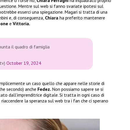
iamente o forse no,
Chiara Ferragni
ha inquadrato proprio
 questione. Mentre sul web si fanno svariate ipotesi sul
 potrebbe esserci una spiegazione. Magari si tratta di una
bini e, di conseguenza,
Chiara
ha preferito mantenere
eone
e
Vittoria.
unta il quadro di famiglia
tv)
October 19, 2024
mplicemente un caso quello che appare nelle storie di
lche secondo) anche
Fedez.
Non possiamo sapere se si
to dall’imprenditrice digitale. Si tratta in ogni caso di
 riaccendere la speranza sul web tra i fan che ci sperano