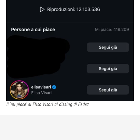
Il ‘mi piace’ di Elisa Visari al dissing di Fedez