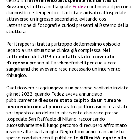
Rozzano
, struttura nella quale
Fedez
continuerà il percorso
diagnostico e terapeutico. L’artista è arrivato all’ospedale
attraverso un ingresso secondario, evitando così
l’attenzione di fotografi e curiosi presenti all’esterno della
struttura.
Per il rapper si tratta purtroppo dell’ennesimo episodio
legato a una situazione clinica già complessa.
Nel
settembre del 2023 era infatti stato ricoverato
d’urgenza
proprio al Fatebenefratelli per due ulcere
sanguinanti che avevano reso necessario un intervento
chirurgico.
Quel ricovero si aggiungeva a un percorso sanitario iniziato
già nel 2022, quando Fedez aveva annunciato
pubblicamente di
essere stato colpito da un tumore
neuroendocrino al pancreas
. In quell’occasione era stato
sottoposto a un delicato intervento chirurgico presso
l’ospedale San Raffaele di Milano, raccontando
successivamente il lungo percorso di recupero affrontato
insieme alla sua famiglia. Negli ultimi anni il cantante ha
spesso condiviso con il pubblico
le difficoltà legate alla