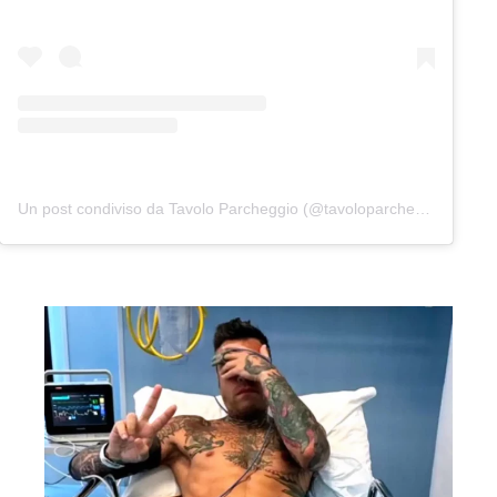
Un post condiviso da Tavolo Parcheggio (@tavoloparcheggio.podcast)