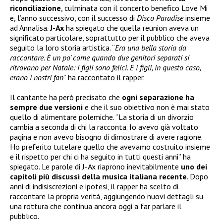
riconciliazione
, culminata con il concerto benefico Love Mi
e, l’anno successivo, con il successo di
Disco Paradise
insieme
ad Annalisa.
J-Ax
ha spiegato che quella reunion aveva un
significato particolare, soprattutto per il pubblico che aveva
seguito la loro storia artistica. “
Era una bella storia da
raccontare. È un po’ come quando due genitori separati si
ritrovano per Natale: i figli sono felici. E i figli, in questo caso,
erano i nostri fan
” ha raccontato il rapper.
Il cantante ha però precisato che
ogni separazione ha
sempre due versioni
e che il suo obiettivo non è mai stato
quello di alimentare polemiche. “La storia di un divorzio
cambia a seconda di chi la racconta. Io avevo già voltato
pagina e non avevo bisogno di dimostrare di avere ragione.
Ho preferito tutelare quello che avevamo costruito insieme
e il rispetto per chi ci ha seguito in tutti questi anni” ha
spiegato. Le parole di J-Ax riaprono inevitabilmente
uno dei
capitoli più discussi della musica italiana recente
. Dopo
anni di indisiscrezioni e ipotesi, il rapper ha scelto di
raccontare la propria verità, aggiungendo nuovi dettagli su
una rottura che continua ancora oggi a far parlare il
pubblico.