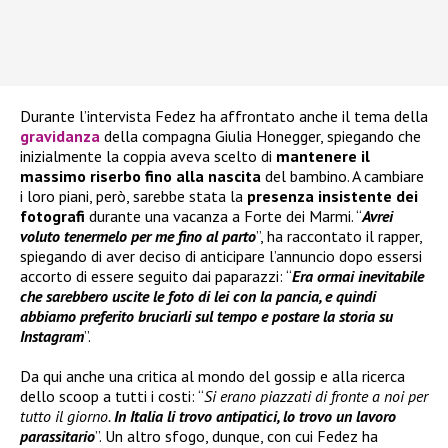
Durante l’intervista Fedez ha affrontato anche il tema della
gravidanza
della compagna Giulia Honegger, spiegando che
inizialmente la coppia aveva scelto di
mantenere il
massimo riserbo fino alla nascita
del bambino. A cambiare
i loro piani, però, sarebbe stata la
presenza insistente dei
fotografi
durante una vacanza a Forte dei Marmi. “
Avrei
voluto tenermelo per me fino al parto
”, ha raccontato il rapper,
spiegando di aver deciso di anticipare l’annuncio dopo essersi
accorto di essere seguito dai paparazzi: “
Era ormai inevitabile
che sarebbero uscite le foto di lei con la pancia, e quindi
abbiamo preferito bruciarli sul tempo e postare la storia su
Instagram
”.
Da qui anche una critica al mondo del gossip e alla ricerca
dello scoop a tutti i costi: “
Si erano piazzati di fronte a noi per
tutto il giorno.
In Italia li trovo antipatici, lo trovo un lavoro
parassitario
”. Un altro sfogo, dunque, con cui Fedez ha