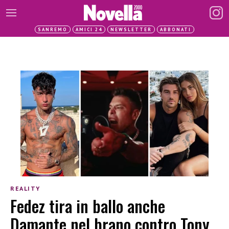
SANREMO
AMICI 24
NEWSLETTER
ABBONATI
REALITY
Fedez tira in ballo anche
Damante nel brano contro Tony