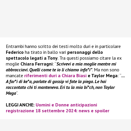
Entrambi hanno scritto dei testi molto duri e in particolare
Federico
ha tirato in ballo vari
personaggi dello
spettacolo legati a Tony
. Tra questi possiamo citare la ex
moglie
Chiara Ferragni
: “
Scrivevi a mia moglie mentre mi
abbracciavi. Quelli come te io li chiamo infa*i”
. Ma non sono
mancate
riferimenti duri a Chiara Biasi
e Taylor Mega
: “
…
A far*i di ke*a, parlate di gossip vi fate la piega. Le hai
raccontato chi ti manteneva. Eri tu la mia bi*ch, non Taylor
Mega
“.
LEGGI ANCHE:
Uomini e Donne anticipazioni
registrazione 18 settembre 2024: news e spoiler