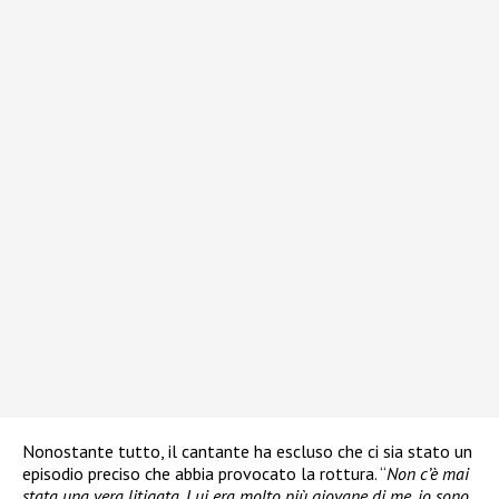
Nonostante tutto, il cantante ha escluso che ci sia stato un
episodio preciso che abbia provocato la rottura. “
Non c’è mai
stata una vera litigata. Lui era molto più giovane di me, io sono