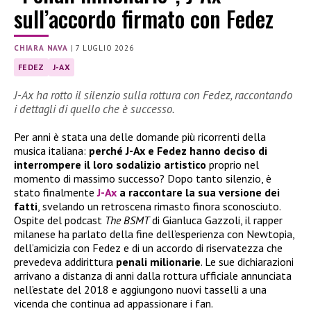
sull’accordo firmato con Fedez
CHIARA NAVA
|
7 LUGLIO 2026
FEDEZ
J-AX
J-Ax ha rotto il silenzio sulla rottura con Fedez, raccontando
i dettagli di quello che è successo.
Per anni è stata una delle domande più ricorrenti della
musica italiana:
perché J-Ax e Fedez hanno deciso di
interrompere il loro sodalizio artistico
proprio nel
momento di massimo successo? Dopo tanto silenzio, è
stato finalmente
J-Ax
a raccontare la sua versione dei
fatti
, svelando un retroscena rimasto finora sconosciuto.
Ospite del podcast
The BSMT
di Gianluca Gazzoli, il rapper
milanese ha parlato della fine dell’esperienza con Newtopia,
dell’amicizia con Fedez e di un accordo di riservatezza che
prevedeva addirittura
penali milionarie
. Le sue dichiarazioni
arrivano a distanza di anni dalla rottura ufficiale annunciata
nell’estate del 2018 e aggiungono nuovi tasselli a una
vicenda che continua ad appassionare i fan.