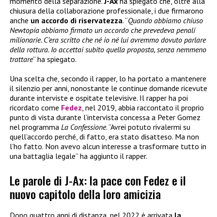
momento della separazione.
J-Ax
ha spiegato che, oltre alla
chiusura della collaborazione professionale, i due firmarono
anche
un accordo di riservatezza
. “
Quando abbiamo chiuso
Newtopia abbiamo firmato un accordo che prevedeva penali
milionarie. C’era scritto che né io né lui avremmo dovuto parlare
della rottura. Io accettai subito quella proposta, senza nemmeno
trattare
” ha spiegato.
Una scelta che, secondo il rapper, lo ha portato a mantenere
il silenzio per anni, nonostante le continue domande ricevute
durante interviste e ospitate televisive. Il rapper ha poi
ricordato come
Fedez
, nel 2019, abbia raccontato il proprio
punto di vista durante l’intervista concessa a Peter Gomez
nel programma
La Confessione
. “Avrei potuto rivalermi su
quell’accordo perché, di fatto, era stato disatteso. Ma non
l’ho fatto. Non avevo alcun interesse a trasformare tutto in
una battaglia legale” ha aggiunto il rapper.
Le parole di J-Ax: la pace con Fedez e il
nuovo capitolo della loro amicizia
Dopo quattro anni di distanza, nel 2022 è arrivata
la