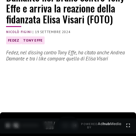
Effe e arriva la reazione della
fidanzata Elisa Visari (FOTO)
NICOLÒ FIGINI
|
19 SETTEMBRE 2024
FEDEZ
TONY EFFE
Fedez, nel dissing contro Tony Effe, ha citato anche Andrea
Damante e tra i like compare quello di Elisa Visari
0:30 /
Ad
hub
Media
POWERED
1
/
2
3:35
BY