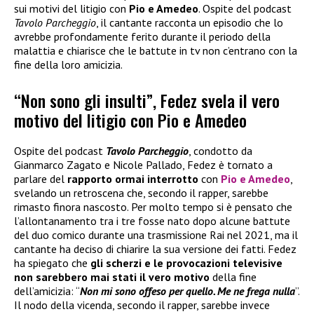
sui motivi del litigio con
Pio e Amedeo
. Ospite del podcast
Tavolo Parcheggio
, il cantante racconta un episodio che lo
avrebbe profondamente ferito durante il periodo della
malattia e chiarisce che le battute in tv non c’entrano con la
fine della loro amicizia.
“Non sono gli insulti”, Fedez svela il vero
motivo del litigio con Pio e Amedeo
Ospite del podcast
Tavolo Parcheggio
, condotto da
Gianmarco Zagato e Nicole Pallado, Fedez è tornato a
parlare del
rapporto ormai interrotto
con
Pio e Amedeo
,
svelando un retroscena che, secondo il rapper, sarebbe
rimasto finora nascosto. Per molto tempo si è pensato che
l’allontanamento tra i tre fosse nato dopo alcune battute
del duo comico durante una trasmissione Rai nel 2021, ma il
cantante ha deciso di chiarire la sua versione dei fatti. Fedez
ha spiegato che
gli scherzi e le provocazioni televisive
non sarebbero mai stati il vero motivo
della fine
dell’amicizia: “
Non mi sono offeso per quello. Me ne frega nulla
”.
Il nodo della vicenda, secondo il rapper, sarebbe invece