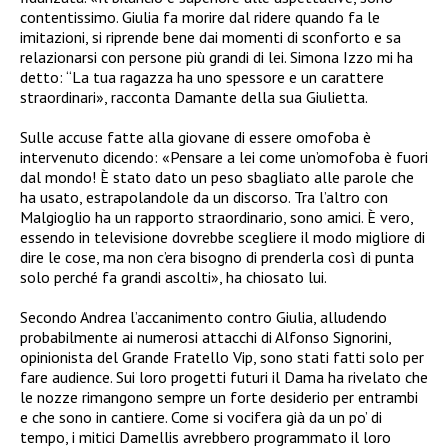
contentissimo. Giulia fa morire dal ridere quando fa le
imitazioni, si riprende bene dai momenti di sconforto e sa
relazionarsi con persone più grandi di lei. Simona Izzo mi ha
detto: “La tua ragazza ha uno spessore e un carattere
straordinari», racconta Damante della sua Giulietta.
Sulle accuse fatte alla giovane di essere omofoba è
intervenuto dicendo: «Pensare a lei come un’omofoba è fuori
dal mondo! È stato dato un peso sbagliato alle parole che
ha usato, estrapolandole da un discorso. Tra l’altro con
Malgioglio ha un rapporto straordinario, sono amici. È vero,
essendo in televisione dovrebbe scegliere il modo migliore di
dire le cose, ma non c’era bisogno di prenderla così di punta
solo perché fa grandi ascolti», ha chiosato lui.
Secondo Andrea l’accanimento contro Giulia, alludendo
probabilmente ai numerosi attacchi di Alfonso Signorini,
opinionista del Grande Fratello Vip, sono stati fatti solo per
fare audience. Sui loro progetti futuri il Dama ha rivelato che
le nozze rimangono sempre un forte desiderio per entrambi
e che sono in cantiere. Come si vocifera già da un po’ di
tempo, i mitici Damellis avrebbero programmato il loro