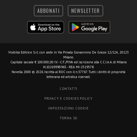
ABBONATI
NEWSLETTER
Visibilia Editrice S.r.l.
con sede in Via Privata Giovannino De Grassi 12/12A, 20123
Milano.
Capitale sociale € 100.000,00 I.V. - C.F./P.IVA ed iscrizione alla C.C.I.A.A. di Milano
N.10269990965 - REA MI-2519578.
Novella 2000 © 2026. Iscritta al ROC con il n.37767. Tutti i diritti di proprietà
letteraria ed artistica riservati.
CONTATTI
PRIVACY E COOKIES POLICY
IMPOSTAZIONI COOKIE
TORNA SU