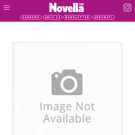
SANREMO
AMICI 24
NEWSLETTER
ABBONATI