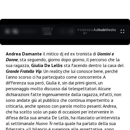
0:27 /
Ad
hub
Media
POWERED
1
/
2
3:35
BY
Andrea Damante
il mitico dj ed ex tronista di
Uomini e
Donne
, sta seguendo, giorno dopo giorno, il percorso che la
sua ragazza,
Giulia De Lellis
sta facendo dentro la casa del
Grande Fratello Vip
. Un reality che lui conosce bene, perché
l’anno scorso ci ha partecipato come concorrente. A
differenza sua però, Giulia è, sin dai primi giorni, un
personaggio molto discusso dai telespettatori. Alcune
dichiarazioni fatte ingenuamente dalla ragazza, infatti, non
sono andate giù al pubblico che continua imperterrito a
criticarla, anche spesso con parole molto pesanti. Andrea,
che ha scelto solo un paio di occasioni per intervenire in
difesa della sua amata De Lellis, ha rilasciato un’intervista
al settimanale
Nuovo Tv
nella quale ha parlato della sua
fidanzata. «
Il bilancio è superiore alle aspettative, sono