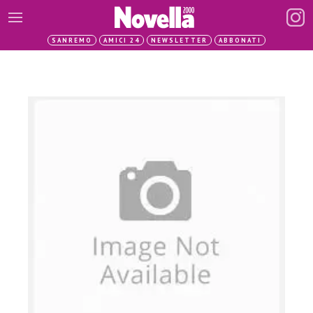
SANREMO
AMICI 24
NEWSLETTER
ABBONATI