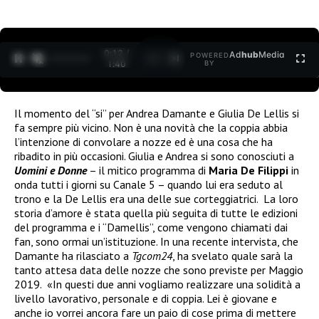
0:13 /
Ad
hub
Media
POWERED
1
/
2
1:40
BY
Il momento del “si” per Andrea Damante e Giulia De Lellis si
fa sempre più vicino. Non è una novità che la coppia abbia
l’intenzione di convolare a nozze ed è una cosa che ha
ribadito in più occasioni. Giulia e Andrea si sono conosciuti a
Uomini e Donne
– il mitico programma di
Maria De Filippi
in
onda tutti i giorni su Canale 5 – quando lui era seduto al
trono e la De Lellis era una delle sue corteggiatrici.
La loro
storia d’amore è stata quella più seguita di tutte le edizioni
del programma e i “Damellis”, come vengono chiamati dai
fan, sono ormai un’istituzione.
In una recente intervista, che
Damante ha rilasciato a
Tgcom24
, ha svelato quale sarà la
tanto attesa data delle nozze che sono previste per Maggio
2019.
«In questi due anni vogliamo realizzare una solidità a
livello lavorativo, personale e di coppia. Lei è giovane e
anche io vorrei ancora fare un paio di cose prima di mettere