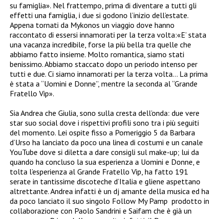
su famiglia».
Nel frattempo, prima di diventare a tutti gli
effetti una famiglia, i due si godono l’inizio dell’estate.
Appena tornati da Mykonos un viaggio dove hanno
raccontato di essersi innamorati per la terza volta:
«E’ stata
una vacanza incredibile, forse la più bella tra quelle che
abbiamo fatto insieme. Molto romantica, siamo stati
benissimo. Abbiamo staccato dopo un periodo intenso per
tutti e due. Ci siamo innamorati per la terza volta… La prima
è stata a “Uomini e Donne”, mentre la seconda al “Grande
Fratello Vip».
Sia Andrea che Giulia, sono sulla cresta dell’onda: due vere
star suo social dove i rispettivi profili sono tra i più seguiti
del momento. Lei ospite fisso a Pomeriggio 5 da Barbara
d’Urso ha lanciato da poco una linea di costumi e un canale
YouTube dove si diletta a dare consigli sul make-up; lui da
quando ha concluso la sua esperienza a Uomini e Donne, e
tolta l’esperienza al Grande Fratello Vip,
ha fatto 191
serate in tantissime discoteche d’Italia e gliene aspettano
altrettante. Andrea infatti è un dj amante della musica ed ha
da poco lanciato il suo singolo Follow My Pamp
prodotto in
collaborazione con Paolo Sandrini e Saifam che è già un