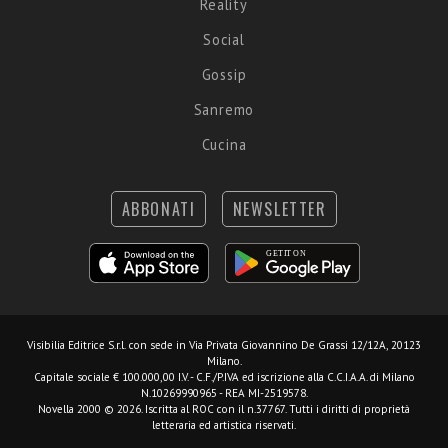
Reality
Social
Gossip
Sanremo
Cucina
ABBONATI
NEWSLETTER
Visibilia Editrice S.r.l.
con sede in Via Privata Giovannino De Grassi 12/12A, 20123
Milano.
Capitale sociale € 100.000,00 I.V. - C.F./P.IVA ed iscrizione alla C.C.I.A.A. di Milano
N.10269990965 - REA MI-2519578.
Novella 2000 © 2026. Iscritta al ROC con il n.37767. Tutti i diritti di proprietà
letteraria ed artistica riservati.