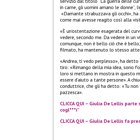
servizio dal titolo “La guerra delle cu
in carne, gli uomini amano le donne”, l
«Damante strabuzzava gli occhi», ha 
come mai avesse reagito così alla vis
«È un’ostentazione esagerata del curv
vedere, secondo me. Da vedere in un vid
comunque, non è bello ciò che è bello,
filmato, ha mantenuto lo stesso atte
«Andrea, ti vedo perplesso», ha detto l
tiro: «Rimango della mia idea, sono f
loro si mettano in mostra in questo 
essere d’aiuto a tante persone». A chi
conduttrice, che gli ha detto: «Tu non
pazzesca».
CLICCA QUI – Giulia De Lellis part
cogl***i”
CLICCA QUI – Giulia De Lellis fa pre