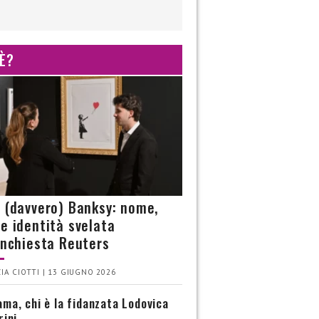
 È?
è (davvero) Banksy: nome,
 e identità svelata
’inchiesta Reuters
IA CIOTTI | 13 GIUGNO 2026
ma, chi è la fidanzata Lodovica
rini