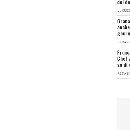
del d
LUCREZ
Grana
anche
gour
REDAZI
Franc
Chef 
sa di
REDAZI