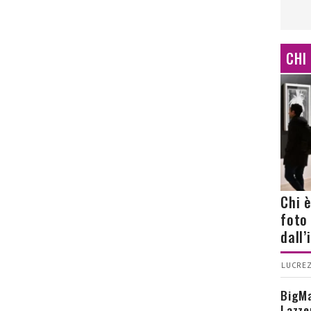
CHI
Chi 
foto
dall
LUCREZ
BigMa
Lazze