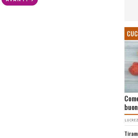
CUC
Come
buon
LUCREZ
Tiram