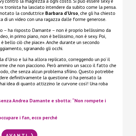
rvy contro la magrezza a ogni costo. Si può essere sexy e
’ex tronista ha lasciato intendere da subito come la pensa.
notato la conduttrice
Barbara d’Urso
, che gli ha chiesto
ta di un video con una ragazza dalle forme generose.
o – ha risposto Damante – non è proprio bellissimo da
eo, in primo piano, non è bellissimo, non è sexy. Poi,
 è bello ciò che piace». Anche durante un secondo
ggiamento, sgranando gli occhi.
a d’Urso e lui ha allora replicato, correggendo un po’ il
orme che non piacciono. Però ammiro un sacco il fatto che
modo, che senza alcun problema sfilino. Questo potrebbe
udere definitivamente la questione ci ha pensato la
 hai idea di quanto attizzino le curvone così! Una roba
e senza Andrea Damante e sbotta: “Non rompete i
occupare i fan, ecco perché
AVANTI