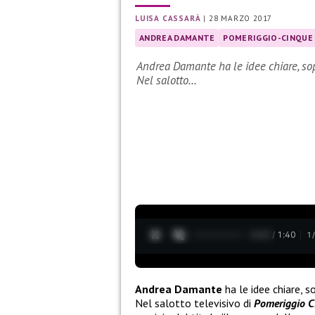
LUISA CASSARÀ
|
28 MARZO 2017
ANDREA DAMANTE
POMERIGGIO-CINQUE
Andrea Damante ha le idee chiare, sopr
Nel salotto…
0:04 / 1:40
1
Andrea Damante
ha le idee chiare, s
Nel salotto televisivo di
Pomeriggio C