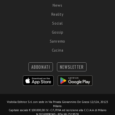
News
Reality
Social
Gossip
Sanremo
Cucina
ABBONATI
NEWSLETTER
Visibilia Editrice S.r.l.
con sede in Via Privata Giovannino De Grassi 12/12A, 20123
Milano.
Capitale sociale € 100.000,00 I.V. - C.F./P.IVA ed iscrizione alla C.C.I.A.A. di Milano
N.10269990965 - REA MI-2519578.