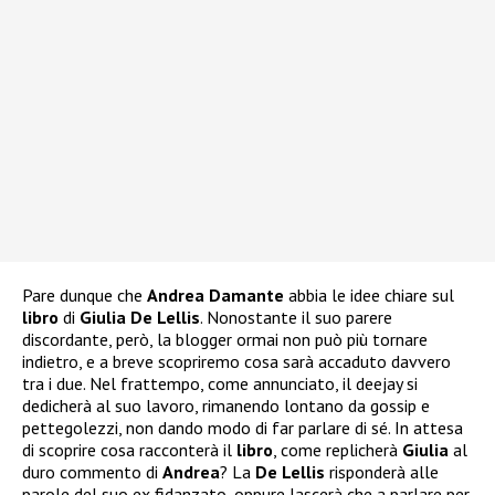
Pare dunque che
Andrea Damante
abbia le idee chiare sul
libro
di
Giulia De Lellis
. Nonostante il suo parere
discordante, però, la blogger ormai non può più tornare
indietro, e a breve scopriremo cosa sarà accaduto davvero
tra i due. Nel frattempo, come annunciato, il deejay si
dedicherà al suo lavoro, rimanendo lontano da gossip e
pettegolezzi, non dando modo di far parlare di sé. In attesa
di scoprire cosa racconterà il
libro
, come replicherà
Giulia
al
duro commento di
Andrea
? La
De Lellis
risponderà alle
parole del suo ex fidanzato, oppure lascerà che a parlare per