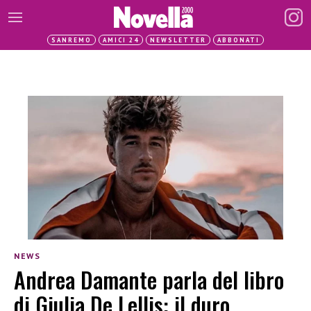
SANREMO
AMICI 24
NEWSLETTER
ABBONATI
NEWS
Andrea Damante parla del libro
di Giulia De Lellis: il duro