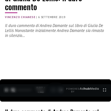
commento
VINCENZO CHIANESE
|
6 SETTEMBRE 2019
Il duro commento di Andrea Damante sul libro di Giulia De
Lellis Nonostante inizialmente Andrea Damante sia rimasto
in silenzio…
0:28 /
Ad
hub
Media
POWERED
1
/
2
1:40
BY