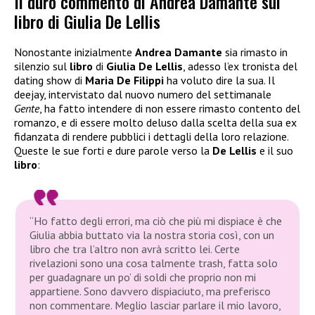
Il duro commento di Andrea Damante sul
libro di Giulia De Lellis
Nonostante inizialmente
Andrea Damante
sia rimasto in
silenzio sul
libro
di
Giulia De Lellis
, adesso l’ex tronista del
dating show di
Maria De Filippi
ha voluto dire la sua. Il
deejay, intervistato dal nuovo numero del settimanale
Gente
, ha fatto intendere di non essere rimasto contento del
romanzo, e di essere molto deluso dalla scelta della sua ex
fidanzata di rendere pubblici i dettagli della loro relazione.
Queste le sue forti e dure parole verso la
De Lellis
e il suo
libro
:
“Ho fatto degli errori, ma ciò che più mi dispiace è che
Giulia abbia buttato via la nostra storia così, con un
libro che tra l’altro non avrà scritto lei. Certe
rivelazioni sono una cosa talmente trash, fatta solo
per guadagnare un po’ di soldi che proprio non mi
appartiene. Sono davvero dispiaciuto, ma preferisco
non commentare. Meglio lasciar parlare il mio lavoro,