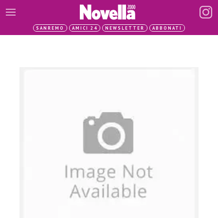
SANREMO
AMICI 24
NEWSLETTER
ABBONATI