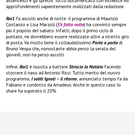
assenteisti e gli sprechi. Tutto documentato con inchieste ed
approfondimenti sapientemente realizzati dalla redazione.
Rai1
fa ascolti anche di notte: il programma di Maurizio
Costanzo e Lisa Marzoli (
S’è fatta notte
) ha convinto sempre
più il popolo del sabato. Infatti, dopo il primo ciclo di
puntate, ne dovrebbero essere realizzate altre a stretto giro
di posta. Va molto bene il collaudatissimo
Porta a porta
di
Bruno Vespa
che
,
nonostante abbia perso la serata del
giovedì, non ha perso ascolti.
Infine,
Rai1
è riuscita a battere
Striscia la Notizia
facendo
storcere il naso ad Antonio Ricci. Tutto merito del nuovo
programma,
I soliti Ignoti – il ritorno
, annunciato tempo fa da
Fabiano e condotto da Amadeus. Anche in questo caso lo
share ha superato il 20%.