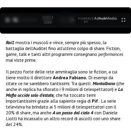
0:27 /
Ad
hub
Media
POWERED
1
/
2
3:35
BY
Rai1
mostra i muscoli e vince, sempre più spesso, la
battaglia dell’Auditel fino all’ultimo colpo di share. Fiction,
game, talk e tanti altri programmi consegnano
performances
mai viste prime.
Il pezzo forte delle rete ammiraglia sono le fiction, a cui
tiene molto il direttore
Andrea Fabiano.
Di esempi da
citare ce ne sarebbero tantissimi. Tra questi:
Montalbano
(che
anche in replica ha sfiorato i 9 milioni di telespettatori) e
La
Mafia uccide solo d’estate,
che ha toccato temi
importantissimi grazie alla sapiente regia di
Pif
. La serie
televisiva ha brindato ai 5 milioni di telespettatori con il
20% di share, ma anche
A un passo dal cielo 4
con Daniele
Liotti ha incassato un altro record di ascolti con uno share
del 24%.