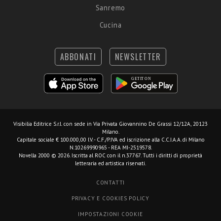
Sanremo
Cucina
ABBONATI
NEWSLETTER
Visibilia Editrice S.r.l.
con sede in Via Privata Giovannino De Grassi 12/12A, 20123
Milano.
Capitale sociale € 100.000,00 I.V. - C.F./P.IVA ed iscrizione alla C.C.I.A.A. di Milano
N.10269990965 - REA MI-2519578.
Novella 2000 © 2026. Iscritta al ROC con il n.37767. Tutti i diritti di proprietà
letteraria ed artistica riservati.
CONTATTI
PRIVACY E COOKIES POLICY
IMPOSTAZIONI COOKIE