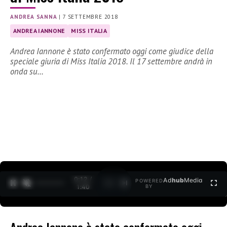
ANDREA SANNA
|
7 SETTEMBRE 2018
ANDREA IANNONE
MISS ITALIA
Andrea Iannone è stato confermato oggi come giudice della
speciale giuria di Miss Italia 2018. Il 17 settembre andrà in
onda su…
0:12 /
Ad
hub
Media
POWERED
1
/
2
1:40
BY