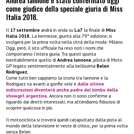
Andrea Iannone è stato confermato oggi
come giudice della speciale giuria di Miss
Italia 2018.
Il
17 settembre
andrà in onda su
La7
la finale di
Miss
Italia 2018.
La kermesse, giunta alla 79° edizione, si
svolgerà per la prima volta nella città della moda: Milano.
Oggi, però, il sito ufficiale ha reso noti i nomi che
comporranno l’intera giuria. Tra questi spunta
inevitabilmente quello di
Andrea Iannone
, pilota di Moto
GP legato sentimentalmente alla bellissima
Belen
Rodriguez.
Come tutti ben sappiamo la storia tra Iannone e la
Rodriguez va avanti a gonfie vele e
dalle ultime
indiscrezioni diventerà anche padre del bimbo della
showgirl argentina.
Ancora non ci sono conferme a
riguardo dai diretti interessati, ma attendiamo fiduciosi di
scoprire qualcosa in più.
Il motociclista si troverà quindi catapultato dalla pista al
mondo della televisione in veste di critico, per la prima volta
senza Belen.