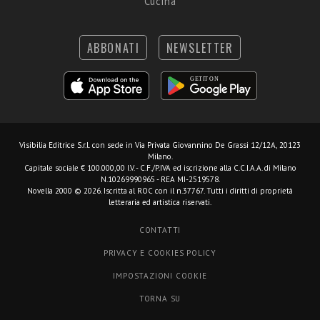
Cucina
ABBONATI
NEWSLETTER
Visibilia Editrice S.r.l.
con sede in Via Privata Giovannino De Grassi 12/12A, 20123
Milano.
Capitale sociale € 100.000,00 I.V. - C.F./P.IVA ed iscrizione alla C.C.I.A.A. di Milano
N.10269990965 - REA MI-2519578.
Novella 2000 © 2026. Iscritta al ROC con il n.37767. Tutti i diritti di proprietà
letteraria ed artistica riservati.
CONTATTI
PRIVACY E COOKIES POLICY
IMPOSTAZIONI COOKIE
TORNA SU