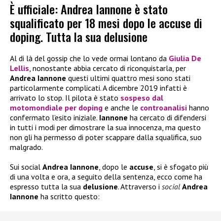
È ufficiale: Andrea Iannone è stato
squalificato per 18 mesi dopo le accuse di
doping. Tutta la sua delusione
Al di là del gossip che lo vede ormai lontano da
Giulia De
Lellis
, nonostante abbia cercato di riconquistarla, per
Andrea Iannone
questi ultimi quattro mesi sono stati
particolarmente complicati. A dicembre 2019 infatti è
arrivato lo stop. Il pilota è stato
sospeso dal
motomondiale per doping
e anche le
controanalisi
hanno
confermato l’esito iniziale.
Iannone
ha cercato di difendersi
in tutti i modi per dimostrare la sua innocenza, ma questo
non gli ha permesso di poter scappare dalla squalifica, suo
malgrado.
Sui social
Andrea Iannone
, dopo le
accuse
, si è sfogato più
di una volta e ora, a seguito della sentenza, ecco come ha
espresso tutta la sua
delusione
. Attraverso i
social
Andrea
Iannone
ha scritto questo: