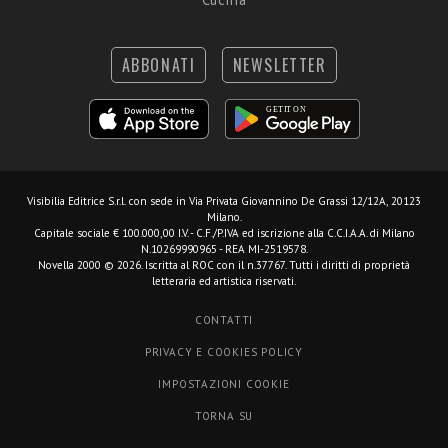
ABBONATI
NEWSLETTER
Visibilia Editrice S.r.l.
con sede in Via Privata Giovannino De Grassi 12/12A, 20123
Milano.
Capitale sociale € 100.000,00 I.V. - C.F./P.IVA ed iscrizione alla C.C.I.A.A. di Milano
N.10269990965 - REA MI-2519578.
Novella 2000 © 2026. Iscritta al ROC con il n.37767. Tutti i diritti di proprietà
letteraria ed artistica riservati.
CONTATTI
PRIVACY E COOKIES POLICY
IMPOSTAZIONI COOKIE
TORNA SU