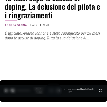
doping. La delusione del pilota e
i ringraziamenti
ANDREA SANNA
|
2 APRILE 2020
È ufficiale: Andrea Iannone è stato squalificato per 18 mesi
dopo le accuse di doping. Tutta la sua delusione Al…
0:27 /
Ad
hub
Media
POWERED
1
/
2
1:40
BY