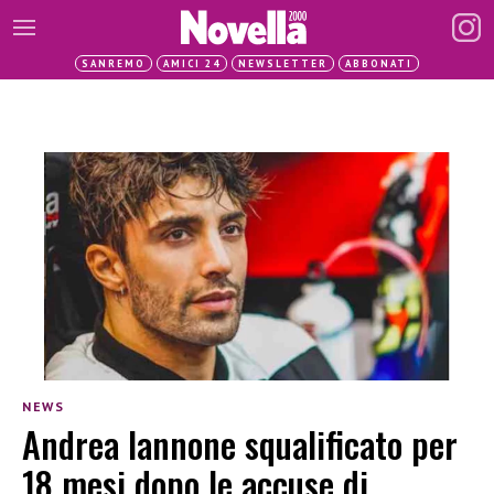
SANREMO
AMICI 24
NEWSLETTER
ABBONATI
NEWS
Andrea Iannone squalificato per
18 mesi dopo le accuse di