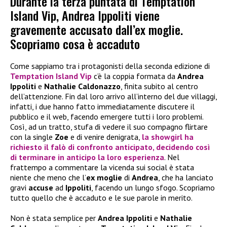
Durante la terza puntata di Temptation
Island Vip, Andrea Ippoliti viene
gravemente accusato dall’ex moglie.
Scopriamo cosa è accaduto
Come sappiamo tra i protagonisti della seconda edizione di
Temptation Island Vip
c’è la coppia formata da
Andrea
Ippoliti
e
Nathalie Caldonazzo
, finita subito al centro
dell’attenzione. Fin dal loro arrivo all’interno del due villaggi,
infatti, i due hanno fatto immediatamente discutere il
pubblico e il web, facendo emergere tutti i loro problemi.
Così, ad un tratto, stufa di vedere il suo compagno flirtare
con la single
Zoe
e di venire denigrata,
la showgirl ha
richiesto il falò di confronto anticipato, decidendo così
di terminare in anticipo la loro esperienza
. Nel
frattempo a commentare la vicenda sui social è stata
niente che meno che l’
ex moglie
di
Andrea
, che ha lanciato
gravi
accuse
ad
Ippoliti
, facendo un lungo sfogo. Scopriamo
tutto quello che è accaduto e le sue parole in merito.
Non è stata semplice per
Andrea Ippoliti
e
Nathalie