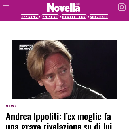
SANREMO
AMICI 24
NEWSLETTER
ABBONATI
NEWS
Andrea Ippoliti: l’ex moglie fa
una grave rivelazione su di lui