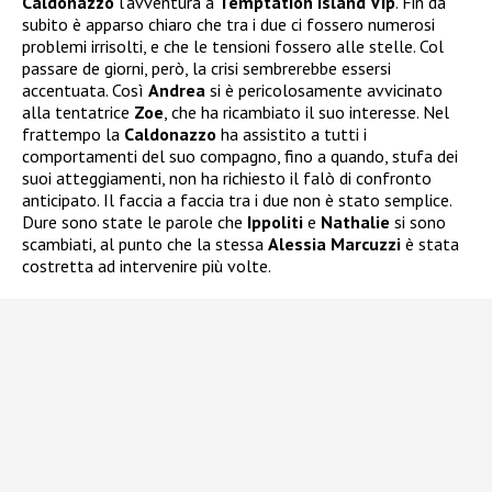
Caldonazzo
l’avventura a
Temptation Island Vip
. Fin da
subito è apparso chiaro che tra i due ci fossero numerosi
problemi irrisolti, e che le tensioni fossero alle stelle. Col
passare de giorni, però, la crisi sembrerebbe essersi
accentuata. Così
Andrea
si è pericolosamente avvicinato
alla tentatrice
Zoe
, che ha ricambiato il suo interesse. Nel
frattempo la
Caldonazzo
ha assistito a tutti i
comportamenti del suo compagno, fino a quando, stufa dei
suoi atteggiamenti, non ha richiesto il falò di confronto
anticipato. Il faccia a faccia tra i due non è stato semplice.
Dure sono state le parole che
Ippoliti
e
Nathalie
si sono
scambiati, al punto che la stessa
Alessia Marcuzzi
è stata
costretta ad intervenire più volte.