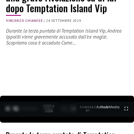
dopo Temptation Island Vip
VINCENZO CHIANESE
|
24 SETTEMBRE 2019
Durante la terza puntata di Temptation Island Vip, Andrea
Ippoliti viene gravemente accusato dall’ex moglie.
Scopriamo cosa è accaduto Come…
0:27 /
Ad
hub
Media
POWERED
1
/
2
3:35
BY