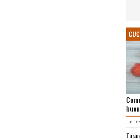
CUC
Come
buon
LUCREZ
Tiram