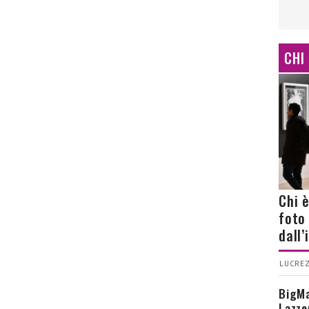
CHI
Chi 
foto
dall
LUCREZ
BigMa
Lazze