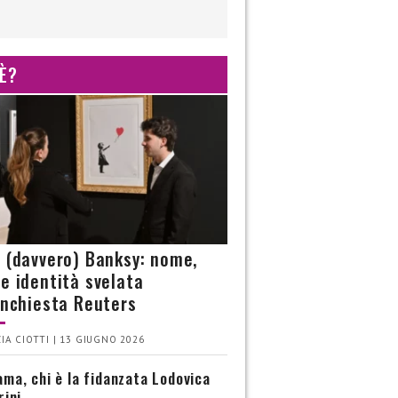
 È?
è (davvero) Banksy: nome,
 e identità svelata
’inchiesta Reuters
IA CIOTTI | 13 GIUGNO 2026
ma, chi è la fidanzata Lodovica
rini