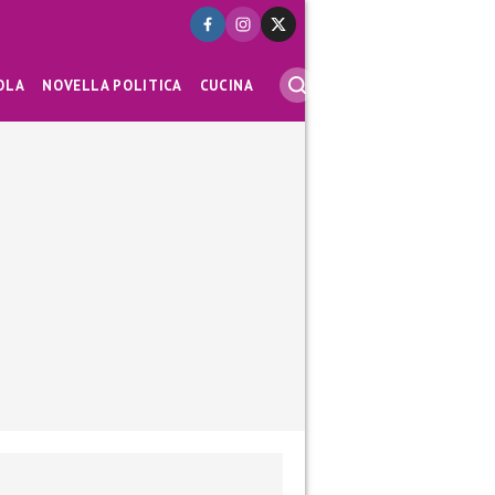
OLA
NOVELLA POLITICA
CUCINA