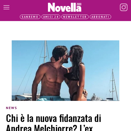
SANREMO
AMICI 24
NEWSLETTER
ABBONATI
NEWS
Chi è la nuova fidanzata di
Andrea Melchiorre? L’ex