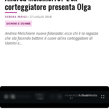
corteggiatore presenta Olga
DEBORA PARIGI
|
27 LUGLIO 2018
UOMINI E DONNE
Andrea Melchiorre nuova fidanzata: ecco chi è la ragazza
che sta facendo battere il cuore all’ex corteggiatore di
Uomini e…
0:27 /
Ad
hub
Media
POWERED
1
/
2
1:40
BY