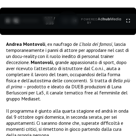
0:27 /
Ad
hub
Media
POWERED
1
/
2
3:35
BY
Andrea Montovoli
, ex naufrago de
L’Isola dei famosi
, lascia
temporaneamente i panni di attore per approdare nel cast di
un docu-reality con il ruolo inedito di personal trainer
d’eccezione.
Montovoli,
grande appassionato di sport, dopo
aver ricevuto l’attestato di istruttore dal C.o.n.i., aiuta a
completare il lavoro del team, occupandosi della forma
fisica e dell’autostima delle concorrenti. Si tratta di
Bella più
di prima
– prodotto e ideato da DUEB produzioni di Luna
Berlusconi per La5, il canale tematico free al femminile del
gruppo Mediaset.
Il programma è giunto alla quarta stagione ed andrà in onda
dal 9 ottobre ogni domenica, in seconda serata, per sei
appuntamenti. Ci saranno donne che, superate difficoltà e
momenti critici, si rimettono in gioco partendo dalla cura
della propria persona.