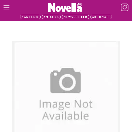
SANREMO
AMICI 24
NEWSLETTER
ABBONATI