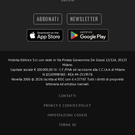
ABBONATI
NEWSLETTER
Visibilia Editrice S.r.l.
con sede in Via Privata Giovannino De Grassi 12/12A, 20123
Milano.
Capitale sociale € 100.000,00 I.V. - C.F./P.IVA ed iscrizione alla C.C.I.A.A. di Milano
N.10269990965 - REA MI-2519578.
Novella 2000 © 2026. Iscritta al ROC con il n.37767. Tutti i diritti di proprietà
letteraria ed artistica riservati.
CONTATTI
PRIVACY E COOKIES POLICY
IMPOSTAZIONI COOKIE
TORNA SU