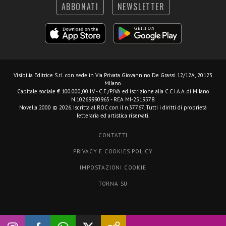
ABBONATI
NEWSLETTER
Visibilia Editrice S.r.l.
con sede in Via Privata Giovannino De Grassi 12/12A, 20123
Milano.
Capitale sociale € 100.000,00 I.V. - C.F./P.IVA ed iscrizione alla C.C.I.A.A. di Milano
N.10269990965 - REA MI-2519578.
Novella 2000 © 2026. Iscritta al ROC con il n.37767. Tutti i diritti di proprietà
letteraria ed artistica riservati.
CONTATTI
PRIVACY E COOKIES POLICY
IMPOSTAZIONI COOKIE
TORNA SU