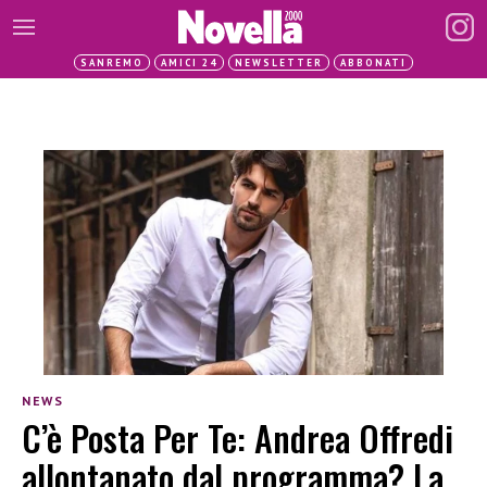
SANREMO
AMICI 24
NEWSLETTER
ABBONATI
NEWS
C’è Posta Per Te: Andrea Offredi
allontanato dal programma? La