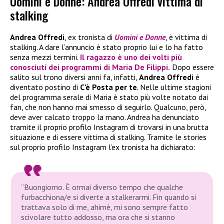
Uomini e Donne: Andrea Offredi vittima di
stalking
Andrea Offredi
, ex tronista di
Uomini e Donne
, è vittima di
stalking. A dare l’annuncio è stato proprio lui e lo ha fatto
senza mezzi termini.
Il ragazzo è uno dei volti più
conosciuti dei programmi di Maria De Filippi.
Dopo essere
salito sul trono diversi anni fa, infatti,
Andrea Offredi
è
diventato postino di
C’è Posta per te
. Nelle ultime stagioni
del programma serale di Maria è stato più volte notato dai
fan, che non hanno mai smesso di seguirlo. Qualcuno, però,
deve aver calcato troppo la mano. Andrea ha denunciato
tramite il proprio profilo Instagram di trovarsi in una brutta
situazione e di essere vittima di stalking. Tramite le stories
sul proprio profilo Instagram l’ex tronista ha dichiarato:
“Buongiorno. È ormai diverso tempo che qualche
furbacchiona/e si diverte a stalkerarmi. Fin quando si
trattava solo di me, ahimè, mi sono sempre fatto
scivolare tutto addosso, ma ora che si stanno