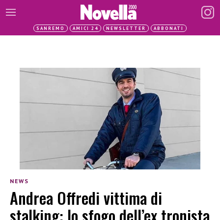
SANREMO
AMICI 24
NEWSLETTER
ABBONATI
NEWS
Andrea Offredi vittima di
stalking: lo sfogo dell’ex tronista