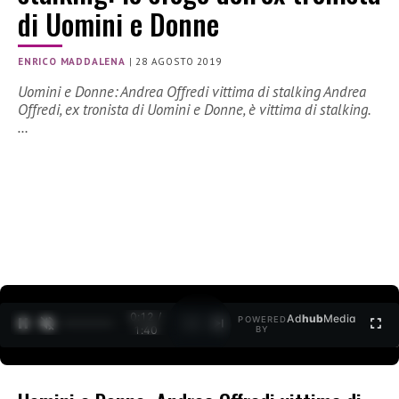
di Uomini e Donne
ENRICO MADDALENA
|
28 AGOSTO 2019
Uomini e Donne: Andrea Offredi vittima di stalking Andrea
Offredi, ex tronista di Uomini e Donne, è vittima di stalking.
…
0:12 /
Ad
hub
Media
POWERED
1
/
2
1:40
BY