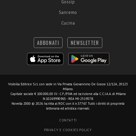
Gossip
Sanremo
Cucina
ABBONATI
NEWSLETTER
Visibilia Editrice S.r.l.
con sede in Via Privata Giovannino De Grassi 12/12A, 20123
Milano.
Capitale sociale € 100.000,00 I.V. - C.F./P.IVA ed iscrizione alla C.C.I.A.A. di Milano
N.10269990965 - REA MI-2519578.
Novella 2000 © 2026. Iscritta al ROC con il n.37767. Tutti i diritti di proprietà
letteraria ed artistica riservati.
CONTATTI
PRIVACY E COOKIES POLICY