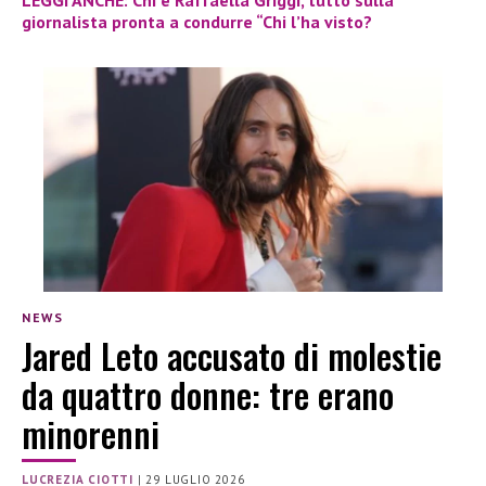
LEGGI ANCHE: Chi è Raffaella Griggi, tutto sulla
giornalista pronta a condurre “Chi l’ha visto?
NEWS
Jared Leto accusato di molestie
da quattro donne: tre erano
minorenni
LUCREZIA CIOTTI
|
29 LUGLIO 2026