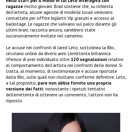
nello staff per il modo in cui Leto interagiva con
ragazze
molto giovani. Brad sostiene che, su richiesta
dell’artista, alcune agenzie di modelle locali venissero
contattate per offrire biglietti Vip gratuiti e accesso al
backstage. Le ragazze che salivano sul palco durante gli
ultimi brani, racconta ancora, sarebbero state
successivamente invitate nel camerino.
Le accuse nei confronti di Jared Leto, sottolinea la Bbc,
circolano online da diversi anni. L’emittente britannica
riferisce di aver individuato oltre
120 segnalazioni
relative
al comportamento dell’artista nei confronti delle donne. Si
tratta, al momento, di testimonianze e accuse riportate
dalla Bbc, sulle quali non risultano conferme definitive. Leto,
a tal proposito,
pare non abbia
fornito una propria
versione dei fatti
: nonostante i ripetuti tentativi
dell’emittente di ottenere un commento, l’attore non ha
risposto.