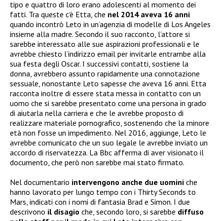
tipo e quattro di loro erano adolescenti al momento dei
fatti. Tra queste c’è Etta, che
nel 2014 aveva 16 anni
quando incontrò Leto in un’agenzia di modelle di Los Angeles
insieme alla madre. Secondo il suo racconto, l’attore si
sarebbe interessato alle sue aspirazioni professionali e le
avrebbe chiesto l’indirizzo email per invitarle entrambe alla
sua festa degli Oscar. I successivi contatti, sostiene la
donna, avrebbero assunto rapidamente una connotazione
sessuale, nonostante Leto sapesse che aveva 16 anni. Etta
racconta inoltre di essere stata messa in contatto con un
uomo che si sarebbe presentato come una persona in grado
di aiutarla nella carriera e che le avrebbe proposto di
realizzare materiale pornografico, sostenendo che la minore
età non fosse un impedimento. Nel 2016, aggiunge, Leto le
avrebbe comunicato che un suo legale le avrebbe inviato un
accordo di riservatezza. La Bbc afferma di aver visionato il
documento, che però non sarebbe mai stato firmato.
Nel documentario
intervengono anche due uomini
che
hanno lavorato per lungo tempo con i Thirty Seconds to
Mars, indicati con i nomi di fantasia Brad e Simon. I due
descrivono
il disagio
che, secondo loro, si sarebbe
diffuso