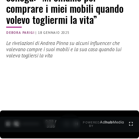
comprare i miei mobili quando
volevo togliermi la vita”
DEBORA PARIGI
|
18 GENNAIO 2025
Le rivelazioni di Andrea Pinna su alcuni influencer che
volevano compre i suoi mobili e la sua casa quando lui
voleva togliersi la vita
0:30 /
Ad
hub
Media
POWERED
1
/
2
3:35
BY