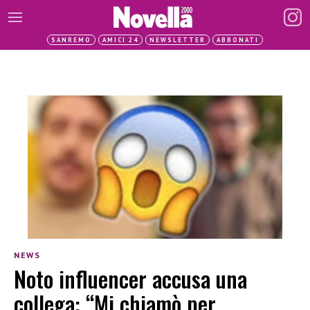
SANREMO
AMICI 24
NEWSLETTER
ABBONATI
NEWS
Noto influencer accusa una
collega: “Mi chiamò per