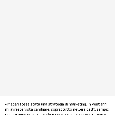
«Magari fosse stata una strategia di marketing. In vent’anni
mi avreste vista cambiare, soprattutto nell’era dell’Ozempic,
oppure avrei potuto vendere corsi a migliaia di euro. Invece