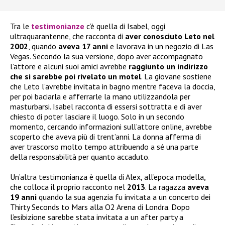
Tra le
testimonianze
c’è quella di Isabel, oggi
ultraquarantenne, che racconta di
aver conosciuto Leto nel
2002
, quando
aveva 17 anni
e lavorava in un negozio di Las
Vegas. Secondo la sua versione, dopo aver accompagnato
l’attore e alcuni suoi amici avrebbe
raggiunto un indirizzo
che si sarebbe poi rivelato un motel
. La giovane sostiene
che Leto l’avrebbe invitata in bagno mentre faceva la doccia,
per poi baciarla e afferrarle la mano utilizzandola per
masturbarsi. Isabel racconta di essersi sottratta e di aver
chiesto di poter lasciare il luogo. Solo in un secondo
momento, cercando informazioni sull’attore online, avrebbe
scoperto che aveva più di trent’anni. La donna afferma di
aver trascorso molto tempo attribuendo a sé una parte
della responsabilità per quanto accaduto.
Un’altra testimonianza è quella di Alex, all’epoca modella,
che colloca il proprio racconto nel
2013
. La ragazza
aveva
19 anni
quando la sua agenzia fu invitata a un concerto dei
Thirty Seconds to Mars alla O2 Arena di Londra. Dopo
l’esibizione sarebbe stata invitata a un after party a