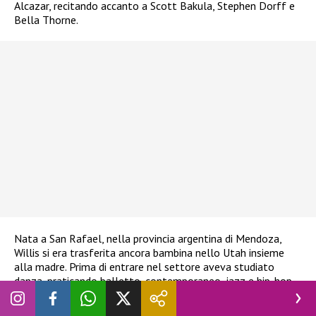
Alcazar, recitando accanto a Scott Bakula, Stephen Dorff e
Bella Thorne.
Nata a San Rafael, nella provincia argentina di Mendoza,
Willis si era trasferita ancora bambina nello Utah insieme
alla madre. Prima di entrare nel settore aveva studiato
danza, praticando balletto, contemporaneo, jazz e hip-hop,
e aveva anche seguito una formazione come assistente
infermieristica. In seguito aveva lavorato nelle vendite porta