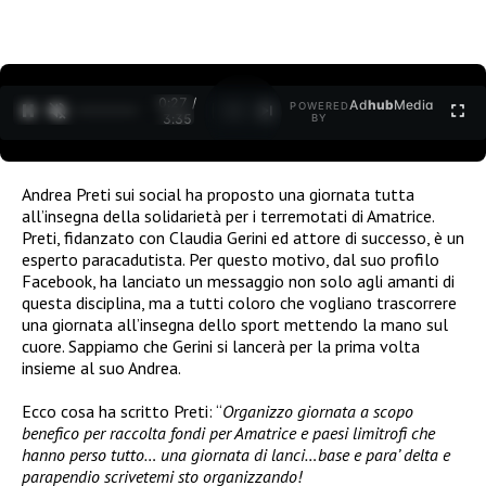
0:27 /
Ad
hub
Media
POWERED
1
/
2
3:35
BY
Andrea Preti sui social ha proposto una giornata tutta
all’insegna della solidarietà per i terremotati di Amatrice.
Preti, fidanzato con Claudia Gerini ed attore di successo, è un
esperto paracadutista. Per questo motivo, dal suo profilo
Facebook, ha lanciato un messaggio non solo agli amanti di
questa disciplina, ma a tutti coloro che vogliano trascorrere
una giornata all’insegna dello sport mettendo la mano sul
cuore. Sappiamo che Gerini si lancerà per la prima volta
insieme al suo Andrea.
Ecco cosa ha scritto Preti: “
Organizzo giornata a scopo
benefico per raccolta fondi per Amatrice e paesi limitrofi che
hanno perso tutto… una giornata di lanci…base e para’ delta e
parap
endio scrivetemi sto organizzando!