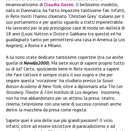
innamoratissimo di
Claudia Gerini.
Il bellissimo modello,
nato in Danmarca, ha fatto impazzire tantissime fan. Infatti,
in Rete molti l’hanno chiamato “Christian Grey” italiano per il
suo portamento e per quello sguardo a tratti impenetrabile.
Ha lavorato per le più prestigiose case di moda sin dall’età di
18 anni (Louis Vuitton e Dolce e Gabbana tra queste) ed ha
guadagnato tanto per permettersi una casa in America (a Los
Angeles), a Roma e a Milano.
A lui sono state dedicate tantissime copertine (tra cui anche
quelle di
Novella2000
). Ma siete sicuri di sapere proprio tutto
su di lui? Certo, spulciando bene in Rete riuscirete a sapere
che fare l’attore è sempre stato il suo sogno e che per
seguire questa “vocazione” ha studiato presso la
Susan
Batson
Academy
di New York, oltre a diplomarsi alla T
he Lee
Strasberg Theatre & Film Institute
di Los Angeles. Insomma,
non ha mai abbandonato per un attimo la presa: teatro,
cinema, televisione con una serie di successi coronati anche
dietro la macchina da presa come regista.
Sapete quel è una delle sue più grandi passioni? Il volo.
Infatti, oltre ad essere istruttore di paracadutismo e ad