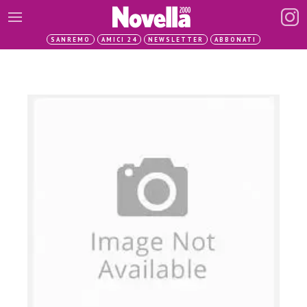
SANREMO
AMICI 24
NEWSLETTER
ABBONATI